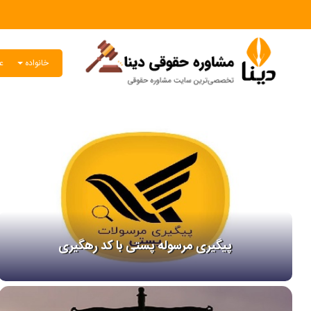
خانواده
عق
پیگیری مرسوله پستی با کد رهگیری