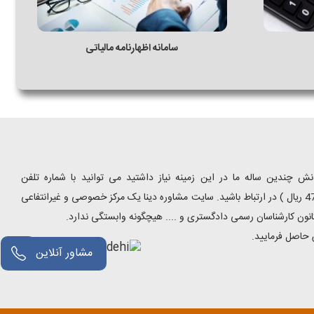
سامانه اظهارنامه مالیاتی
 چندین ساله ما در این زمینه نیاز داشتید می توانید با شماره تلفن
9099075303 ( تماس با تلفن ثابت از سراسر کشور و به ازای هر دقیقه 470000 ریال ) در ارتباط باشید. سایت مشاوره دینا یک مرکز خصوصی و غیرانتفاعی
انون کارشناسان رسمی دادگستری و .... هیچگونه وابستگی ندارد.