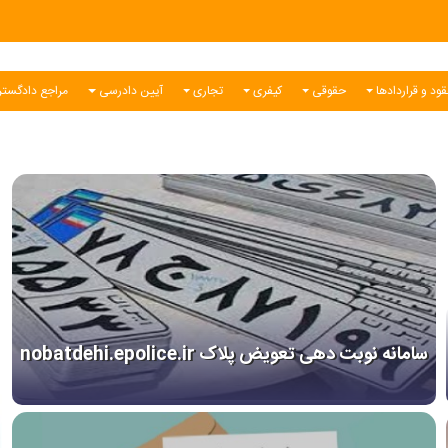
ود و قراردادها
حقوقی
کیفری
تجاری
آیین دادرسی
مراجع دادگست
سامانه نوبت دهی تعویض پلاک nobatdehi.epolice.ir