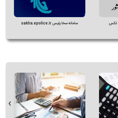
ی تکس
سامانه سخا پلیس sakha.epolice.ir
‹