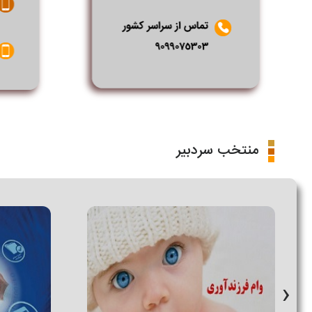
منتخب سردبیر
›