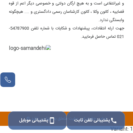
و غیرانتفاعی است و به هیچ ارگان دولتی و خصوصی دیگر اعم از قوه
قضاییه ، کانون وکلا ، کانون کارشناسان رسمی دادگستری و .... هیچگونه
وابستگی ندارد.
جهت ارئه انتقادات، پیشنهادات و شکایات با شماره تلفن 54787900-
021 تماس حاصل فرمایید.
تمامی حقوق این سایت متعلق به دینا می باشد ©
پشتیبانی تلفن ثابت
پشتیبانی موبایل
smartphone
call
Variant: 1