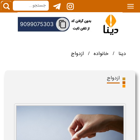
|||
دینا
خانواده
ازدواج
/
/
ازدواج