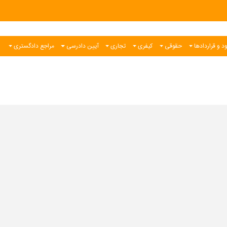
د و قراردادها
حقوقی
کیفری
تجاری
آیین دادرسی
مراجع دادگستری