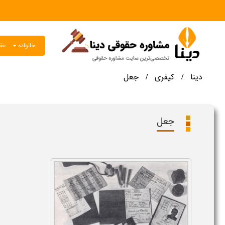
خانواده
عقو
دینا
کیفری
جعل
/
/
جعل