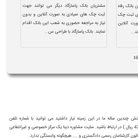
مشتریان بانک پاسارگاد دیگر می توانند جهت
بانک رفاه
ثبت چک های صیادی به صورت آنلاین و بدون
رای ثبت چک
نیاز به مراجعه حضوری به شعب این بانک اقدام
ت آنلاین
نمایند. بانک پاسارگاد با طراحی س...
د...
16
 چندین ساله ما در این زمینه نیاز داشتید می توانید با شماره تلفن
9099075303 ( تماس با تلفن ثابت از سراسر کشور و به ازای هر دقیقه 470000 ریال ) در ارتباط باشید. سایت مشاوره دینا یک مرکز خصوصی و غیرانتفاعی
انون کارشناسان رسمی دادگستری و .... هیچگونه وابستگی ندارد.