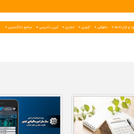
د و قراردادها
حقوقی
کیفری
تجاری
آیین دادرسی
مراجع دادگستری