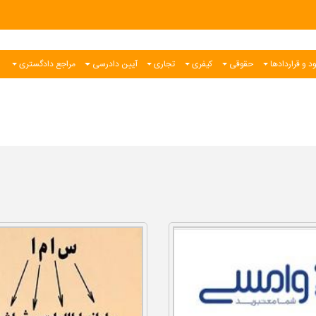
د و قراردادها
حقوقی
کیفری
تجاری
آیین دادرسی
مراجع دادگستری