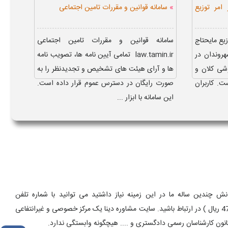
»
امر توزیع
سامانه قوانین و مقررات تامین اجتماعی
یع مایحتاج
سامانه قوانین و مقررات تامین اجتماعی
روندان در
law.tamin.ir تمامی آیین نامه ها، تصویب نامه
وشی کلان و
ها و آرای هیئت های تشخیص و تجدیدنظر را به
ت. کاربران
صورت رایگان در دسترس عموم قرار داده است.
این سامانه با ابزار ...
 چندین ساله ما در این زمینه نیاز داشتید می توانید با شماره تلفن
9099075303 ( تماس با تلفن ثابت از سراسر کشور و به ازای هر دقیقه 470000 ریال ) در ارتباط باشید. سایت مشاوره دینا یک مرکز خصوصی و غیرانتفاعی
انون کارشناسان رسمی دادگستری و .... هیچگونه وابستگی ندارد.