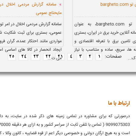
»
bargheto
سامانه گزارش مردمی اخلال در 
مایحتاج عمومی
سایت برق تو bargheto.com، به عنوان
سامانه گزارش مردمی اخلال در امر توز
انه آنلاین خرید برق در ایران، بستری
عمومی، بستری برای ثبت شکایت شه
ی تامین برق با تعرفه اقتصادی و
مواردی مانند احتکار عمده، گران‌ فر
ها، سریع، ساده و متناسب با نیاز
ایجاد انحصار در کالا های اساسی اس
صفحات:
25
24
23
22
21
4
3
2
1
ک...
می‌ ت...
ارتباط با ما
درصورتی که برای مشاوره در تمامی زمینه های ذکر شده در سایت، به دانش
است و به هیچ ارگان دولتی و خصوصی دیگر اعم از قوه قضاییه ، کانون وکلا ، ک