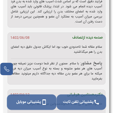
فرآیند دقیق است که بر اساس شدت آسیب های وارد شده به بدن فرد
آسیب دیده انجام می شود. در ابتدا، پزشک قانونی باید آسیب های
وارد شده به اعضای مختلف بدن را ارزیابی کند. این ارزیابی شامل
بررسی میزان آسیب به عملکرد آن عضو و همچنین بررسی درصد از
دست رفتن آن است.
صدمه دیده ازتصادف
1402/06/08
سلام مقاله شما تاحدودی خوب بود اما ایکاش جدول دقیق دیه اعضای
بدن را هم میگذاشتید
پاسخ مشاور:
با سلام. ممنون از نظر شما دوست عزیز نمیشه چون
آسیب های هر عضو متنوعه و بسته به نوع آسیب میزان دیه فرق
میکنه ما برای هر عضو بدن مقاله دیه جداگانه داریم میتونید مطالعه
بفرمایید
دکترمحمدامین هوفیانی
1402/04/12
پشتیبانی تلفن ثابت
پشتیبانی موبایل
smartphone
call
خداقوت‌خیای عالی است خداوندمسولین عیزراحفظ بفرماید