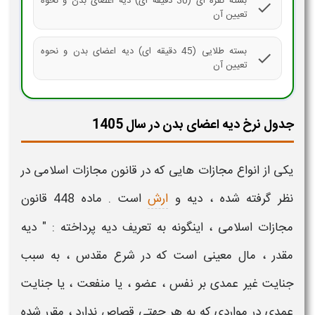
بسته نقره ای (30 دقیقه ای) دیه اعضای بدن و نحوه
check
تعیین آن
بسته طلایی (45 دقیقه ای) دیه اعضای بدن و نحوه
check
تعیین آن
جدول نرخ دیه اعضای بدن در سال 1405
یکی از انواع مجازات هایی که در قانون مجازات اسلامی در
نظر گرفته شده ،
دیه
و
ارش
است . ماده 448 قانون
مجازات اسلامی ، اینگونه به تعریف
دیه
پرداخته : "
دیه
مقدر ، مال معینی است که در شرع مقدس ، به سبب
جنایت غیر عمدی بر نفس ، عضو ، یا منفعت ، یا جنایت
عمدی در مواردی که به هر جهتی قصاص ندارد ، مقرر شده