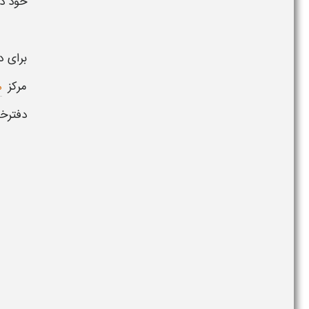
خود در
برای د
مرکز
م
دفترخا