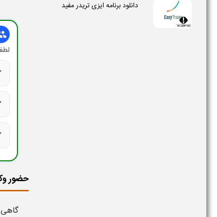
دانلود برنامه ایزی تریدر مفید
oup
لطفا
ck
ck
ck
حضور وکی
گاهی 