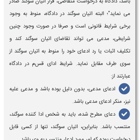
باشد، دادگاه به درخواست متقاضی، قرار
اتیان سوگند
صادر
می نماید"؛ البته
اتیان سوگند در دادگاه،
منوط به وجود
برخی شرایط قانونی است و صرفا در صورت وجود چنین
شرایطی، مدعی می تواند تقاضای
اتیان سوگند
کند و
تکلیف اثبات یا رد ادعای خود را منوط به
اتیان سوگند
از
سوی طرف مقابل نماید.
شرایط ادای قس
م در دادگاه
عبارتند از:
ادعای مدعی، بدون دلیل بوده باشد و مدعی علیه
نیز، منکر ادعای مدعی باشد.
دعای مطرح شده، باید به شخص ادا کننده سوگند،
منتسب باشد. بنابراین،
اتیان سوگند،
تنها از کسی قابل
درخواست بوده که امر مورد ادعا، منتسب به وی باشد.