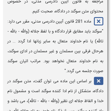
مراجعه به قانون آیین دادرسی مدنی، در خصوص
محتوای
متن سوگند در دادگاه،
صحبت کنیم.
ماده 281 قانون آیین دادرسی مدنی، مقرر می دارد:
"سوگند باید مطابق قرار دادگاه و با لفظ جلاله (والله - بالله -
تالله) یا نام خداوند متعال به سایر زبانها ادا گردد ... در
هرحال فرقی بین مسلمان و غیر مسلمان در ادای
سوگند،
به نام خداوند متعال نخواهد بود. مراتب
اتیان سوگند
صورت جلسه می‌ گردد."
بر اساس این ماده می توان گفت، متن
سوگند در
دادگاه
، متشکل از نام ادا کننده
سوگند
است و مشمول نام
خدا و الفاظ جلاله ای نظیر (والله - بالله - تالله)، می باشد و
یاد کننده سوگند، پس از ذکر نام خود، به نام جلاله الله، در