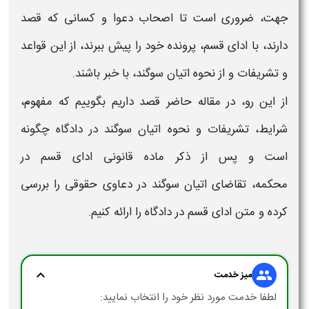
جهت، ضروری است تا اصحاب دعوا و کسانی که قصد
دارند،
با ادای قسم،
پرونده خود را پیش ببرند، از این
قواعد
و تشریفات
و از
نحوه اتیان سوگند،
با خبر باشند.
از این رو، در مقاله حاضر قصد داریم بگوییم که مفهوم،
شرایط،
تشریفات و نحوه اتیان سوگند در دادگاه
چگونه
است و پس از ذکر ماده قانونی
ادای قسم در
محکمه،
تقاضای
اتیان سوگند در دعاوی حقوقی
را بررسی
کرده و متن
ادای قسم در دادگاه
را ارائه کنیم.
expand_more
group
میز خدمت
لطفا خدمت مورد نظر خود را انتخاب نمایید: