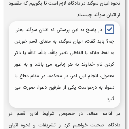
نحوه اتیان سوگند در دادگاه،
لازم است تا بگوییم که مقصود
از
اتیان سوگند
چیست.
در پاسخ به این پرسش که
اتیان سوگند
یعنی
چه؟ باید گفت،
اتیان سوگند،
به معنای قسم خوردن
به لفظ جلاله با الفاظی نظیر والله، بالله، تالله یا ذکر
کردن نام خداوند به هر زبانی، می باشد و به طور
معمول، انجام این امر، در محکمه، در مقام دفاع یا
دعوا، به درخواست یکی از طرفین دعوا، صورت می
گیرد.
در ادامه مقاله، در خصوص شرایط
ادای قسم در
دادگاه،
صحبت خواهیم کرد و
تشریفات و نحوه اتیان