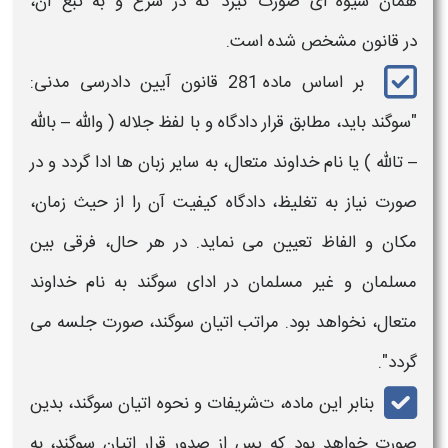
همان شیوه ای صورت گیرد که در شرع و به تبع آن،
در قانون مشخص شده است.
بر اساس ماده 281 قانون آیین دادرسی مدنی:
"
سوگند
باید، مطابق قرار دادگاه و با لفظ جلاله ( والله – بالله
– تالله ) یا نام خداوند متعال، به سایر زبان ها ادا گردد و در
صورت نیاز به تغلیظ،
دادگاه
کیفیت آن را از حیث زمان،
مکان و الفاظ تعیین می نماید. در هر حال، فرقی بین
مسلمان و غیر مسلمان در
ادای سوگند
به نام خداوند
متعال، نخواهد بود. مراتب
اتیان سوگند،
صورت جلسه می
گردد".
بنابر این ماده، ت
شریفات و نحوه اتیان سوگند
، بدین
صورت خواهد بود که پس از صدور قرا
ر اتیان سوگند،
به