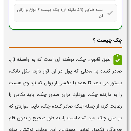
بسته طلایی (45 دقیقه ای) چک چیست ؟ انواع و ارکان
check
آن
چک چیست ؟
طبق قانون،
چک،
نوشته ای است که به واسطه آن،
صادر کننده به محلی که پول در آن قرار دارد، مثل بانک،
دستور می دهد تا همه یا بخشی از پولی که نزد وی هست
را به دارنده
چک،
بپردازد. برای صدور
چک
، باید نکاتی را
رعایت کرد؛ از جمله اینکه صادر کننده
چک
، باید، مواردی که
در متن
چک،
قید شده است را، به طور صحیح و بدون قلم
خوردگی تکمیل نماید.
مهمترین این موارد، نوشتن مبلغ