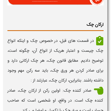
ارکان چک
در قسمت های قبل، در خصوص
چک
و اینکه
انواع
چک چیست
و
اعتبار
هریک از
انواع
آن، چگونه است،
توضیح دادیم. مطابق قانون
چک
، هر
چک ارکانی
دارد و
برای صادر کردن هر ورق چک، باید سه رکن مهم وجود
داشته باشند. بنابراین،
ارکان چک،
عبارتند از :
صادر کننده
چک
: اولین رکن از
ارکان چک
، صادر
کننده
چک
است. در واقع، او شخصی است که صاحب
حساب است و ورق
چک
را تکمیل و امضا می کند.