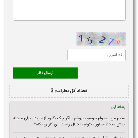
تعداد کل نظرات: 3
رمضانی
سلام من میخوام خونمو بفروشم ، اگر چک بگیرم از خریدار برای مسئله
پیش میاد ؟ چطور میتونم با خیال راحت این کار رو بکنم؟