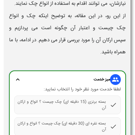
نیازشان، می توانند اقدام به استفاده از
انواع چک
نمایند.
از این رو، در این مقاله، به توضیح اینکه
چک و انواع
چک چیست و اعتبار
آن چگونه است می پردازیم و
سپس
ارکان
آن را مورد بررسی قرار می دهیم. در ادامه، با ما
همراه باشید.
expand_more
group
میز خدمت
لطفا خدمت مورد نظر خود را انتخاب نمایید:
بسته برنزی (15 دقیقه ای) چک چیست ؟ انواع و ارکان
check
آن
بسته نقره ای (30 دقیقه ای) چک چیست ؟ انواع و ارکان
check
آن