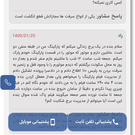
کسی کاری نمیکنه؟
پاسخ مشاور:
یکی از انواع سرقت ها مجازاتش قطع انگشت است
راد
1400/01/25
سلام بنده در یک برج زندگی میکنم که پارکینگ من در طبقه منفی دو
است .ماشین دارم و موتور که موتور را در قسمت پارکینگ خودم پارک
میکنم .جمعه شب ساعت ۱۲ شب با ماشینم عازم سفر شدم و بعداز ده
روز به محل سکونت برگشتم که دیدم موتورم را با وجود قفل و زنجیر به
سرقت بردن به پلیس ۱۱۰ اطلاع دادم و در دادسرا پرونده تشکیل دادم
.از مدیریت فیلم پارکینگ را میخواهم ولی بعداز معطل کردن بنده به
مدت ۴ ماه ۲۴۰ ساعت فیلم را به من دادند که خودم نگاه کنم در فیلم
چیزی پیدا نکردم و دقیقاً از سامان خروج بنده در ساعت دوازده شب
جمعه تا ساعت نوزده عصر جمعه میگویند فیلم پاک شده سوال بنده
این است آیا میتوانم از مدیریت برج شکایت کنم؟
پاسخ مشاور:
سلام به عنوان متهم در همان پرونده سرقت از ایشان
شکایت نمایید البته اگر مطمئن هستید امکان حفظ فیلمها برای ایشان
پشتیبانی تلفن ثابت
پشتیبانی موبایل
smartphone
call
وجود داشته و با این وحجود فیلمها را از بین برده است