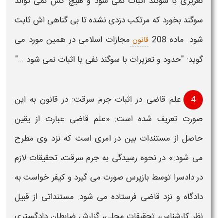
تعزیری با سوگند
اثبات
نمی شود و هیچ کس نمی تواند
سوگند بخورد که مرتکب
دزدی
نشده تا بی گناهی اش ثابت
شود. ماده 208
مجازات اسلامی در همین مورد می
قانون
گوید: "حدود و تعزیرات با سوگند نفی یا
اثبات
نمی شود ..."
4
علم قاضی در
اثبات جرم سرقت:
در قانون به این
صورت تعریف شده است: «علم قاضی عبارت از یقین
حاصل از مستندات بین در امری است که نزد وی مطرح
می شود.» در نحوه رسیدگی به
جرم سرقت
، تحقیقات
لازم
در دادسرا توسط بازپرس صورت می گیرد و کیفر خواست به
دادگاه و نزد قاضی فرستاده می شود. مستنداتی از قبیل
نظر کارشناس، تحقیقات محلی، گزارش ضابطان دادگستری