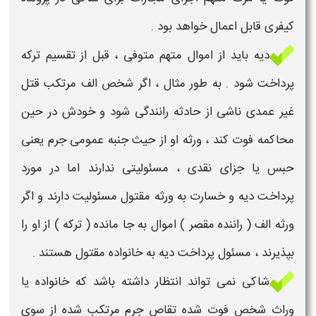
کیفری
قابل اعمال خواهد بود .
دیه باید از اموال
متهم متوفی
، قبل از تقسیم ترکه
پرداخت شود . به طور مثال ، اگر شخص الف مرتکب قتل
غیر عمدی ناشی از حادثه رانندگی شود و خودش در حین
محاکمه
فوت
کند ، ورثه او از حیث جنبه عمومی جرم یعنی
حبس یا جزای نقدی ، مسئولیتی ندارند اما در مورد
پرداخت دیه و خسارت به ورثه مقتول مسئولیت دارند و اگر
ورثه الف ( راننده مقصر ) اموال به جا مانده ( ترکه ) از او را
بپذیرند ، مسئول پرداخت دیه به خانواده مقتول هستند .
شاکی نمی تواند انتظار داشته باشد که خانواده یا
وراث شخص
فوت
شده تقاص جرم مرتکب شده از سوی