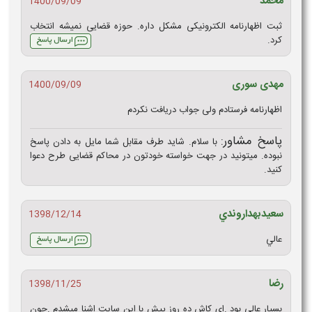
محمد
1400/09/09
ثبت اظهارنامه الکترونیکی مشکل داره. حوزه قضایی نمیشه انتخاب
کرد.
مهدی سوری
1400/09/09
اظهارنامه فرستادم ولی جواب دریافت نکردم
پاسخ مشاور:
با سلام. شاید طرف مقابل شما مایل به دادن پاسخ
نبوده. میتونید در جهت خواسته خودتون در محاکم قضایی طرح دعوا
کنید.
سعيدبهداروندي
1398/12/14
عالي
رضا
1398/11/25
بسیار عالی بود .ای کاش ده روز پیش با این سایت اشنا میشدم .چون