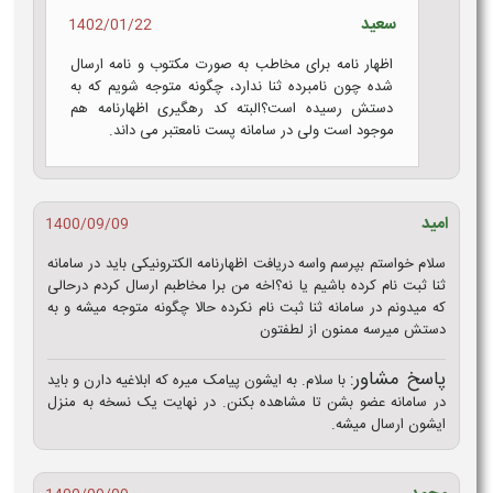
سعید
1402/01/22
اظهار نامه برای مخاطب به صورت مکتوب و نامه ارسال
شده چون نامبرده ثنا ندارد، چگونه متوجه شویم که به
دستش رسیده است؟البته کد رهگیری اظهارنامه هم
موجود است ولی در سامانه پست نامعتبر می داند.
امید
1400/09/09
سلام خواستم بپرسم واسه دریافت اظهارنامه الکترونیکی باید در سامانه
ثنا ثبت نام کرده باشیم یا نه؟اخه من برا مخاطبم ارسال کردم درحالی
که میدونم در سامانه ثنا ثبت نام نکرده حالا چگونه متوجه میشه و به
دستش میرسه ممنون از لطفتون
پاسخ مشاور:
با سلام. به ایشون پیامک میره که ابلاغیه دارن و باید
در سامانه عضو بشن تا مشاهده بکنن. در نهایت یک نسخه به منزل
ایشون ارسال میشه.