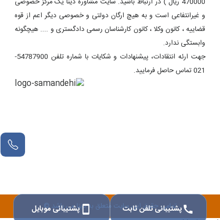
470000 ریال ) در ارتباط باشید. سایت مشاوره دینا یک مرکز خصوصی
و غیرانتفاعی است و به هیچ ارگان دولتی و خصوصی دیگر اعم از قوه
قضاییه ، کانون وکلا ، کانون کارشناسان رسمی دادگستری و .... هیچگونه
وابستگی ندارد.
جهت ارئه انتقادات، پیشنهادات و شکایات با شماره تلفن 54787900-
021 تماس حاصل فرمایید.
تمامی حقوق این سایت متعلق به دینا می باشد ©
پشتیبانی تلفن ثابت
پشتیبانی موبایل
smartphone
call