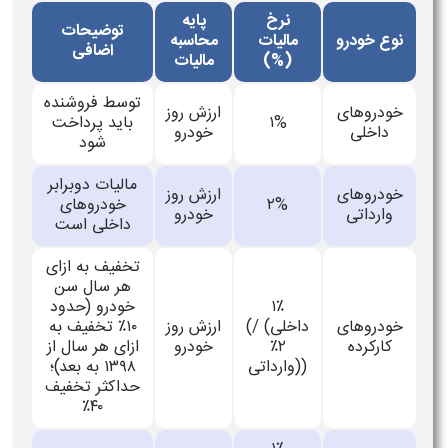
نرخ
پایه
توضیحات
نوع خودرو
مالیات
محاسبه
اضافی
(%)
مالیات
توسط فروشنده
خودروهای
ارزش روز
۱%
باید پرداخت
داخلی
خودرو
شود
مالیات دوبرابر
خودروهای
ارزش روز
۲%
خودروهای
وارداتی
خودرو
داخلی است
تخفیف به ازای
هر سال سن
۱٪
خودرو (حدود
خودروهای
(داخلی) /
ارزش روز
۱۰٪ تخفیف به
کارکرده
۲٪
خودرو
ازای هر سال از
(وارداتی)
۱۳۹۸ به بعد)؛
حداکثر تخفیف
۴۰٪