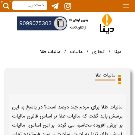
|||
دینا
تجاری
مالیات
مالیات طلا
/
/
/
مالیات طلا
مالیات طلا برای مردم
چند درصد است
؟ در پاسخ به این
پرسش باید گفت که
مالیات طلا
بر اساس قانون
مالیات
بر ارزش افزوده محاسبه می گردد. بر این اساس،
مالیات
فروش طلا
، تنها به اجرت ساخت و سود
فروشنده
تعلق