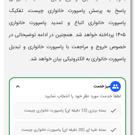
پاسخ به پرسش
پاسپورت خانواری
چیست،
تفکیک
پاسپورت خانواری اتباع
و
تمدید پاسپورت خانواری
۱۴۰۵
پرداخته خواهد شد. همچنین در ادامه توضیحاتی در
خصوص خروج و مراجعت با
پاسپورت خانواری
و
تبدیل
پاسپورت خانواری به الکترونیکی
بیان خواهد شد.
expand_more
group
میز خدمت
لطفا خدمت مورد نظر خود را انتخاب نمایید:
check
بسته برنزی (15 دقیقه ای) پاسپورت خانواری چیست
check
بسته نقره ای (30 دقیقه ای) پاسپورت خانواری چیست