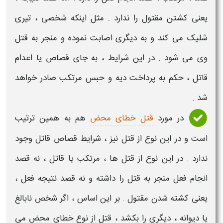
یعنی
کشتن
مقتول را ندارد . مثل اینکه شخصی ، تیری
شلیک می کند و به دیگری اصابت نموده و منجر به
قتل
وی می شود . در این
شرایط
، به جای
قصاص یا اعدام
قاتل
، حکم به
پرداخت دیه
و حبس مرتکب صادر خواهد
شد .
در مورد
قتل خطای محض
هم به همین ترتیب
است و در این نوع از
قتل
نیز ،
شرایط قصاص قاتل
وجود
ندارد . در این نوع از
قتل
ها ، مرتکب یا
قاتل
، نه قصد
انجام فعل منجر به
قتل
را داشته و نه قصد نتیجه فعل ،
یعنی کشته شدن
مقتول
. بر این اساس ، اگر شخص نابالغ
یا دیوانه ، دیگری را بکشد ،
قتل
از نوع خطای محض می