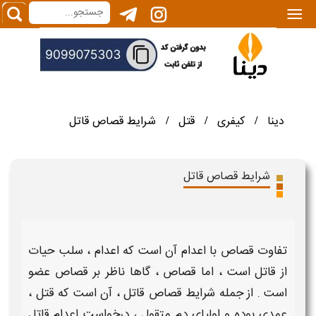
|||
دینا
کیفری
قتل
شرایط قصاص قاتل
/
/
/
شرایط قصاص قاتل
تفاوت قصاص با اعدام
آن است که
اعدام
، سلب حیات
از
قاتل
است ، اما
قصاص
، گاها ناظر بر
قصاص عضو
است . از جمله
شرایط قصاص قاتل
، آن است که
قتل
،
عمدی بوده و اولیای دم
متقول
، درخواست
اعدام قاتل