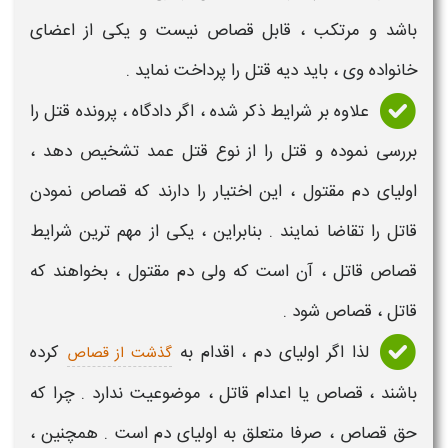
باشد و مرتکب ، قابل
قصاص
نیست و یکی از اعضای
خانواده وی ، باید
دیه قتل
را پرداخت نماید .
علاوه بر شرایط ذکر شده ، اگر دادگاه ، پرونده
قتل
را
بررسی نموده و
قتل
را از نوع
قتل
عمد تشخیص دهد ،
اولیای دم
مقتول
، این اختیار را دارند که
قصاص نمودن
قاتل
را تقاضا نمایند . بنابراین ، یکی از مهم ترین
شرایط
قصاص قاتل
، آن است که ولی دم مقتول ، بخواهند که
قاتل
،
قصاص
شود .
لذا اگر اولیای دم ، اقدام به
کرده
گذشت از قصاص
باشند ،
قصاص یا اعدام قاتل
، موضوعیت ندارد . چرا که
حق قصاص
، صرفا متعلق به اولیای دم است . همچنین ،