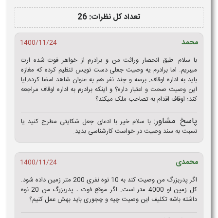
تعداد کل نظرات: 26
محمد
1400/11/24
با سلام. طبق انحصار وراثت من و برادرم از خواهر فوت شده ارت
میبریم. اما برادرم یه وصیت جعلی دست نویس تنظیم کرده که مغازه
باید به اداره اوقاف. برسه و چند نفر هم به عنوان شاهد امضا کرده.ایا
این وصیت صحت و اعتبار داره؟ و اینکه برادرم به اداره اوقاف مراجعه
کند؛ اوقاف اقدام به تصاحب ملک میکند؟
پاسخ مشاور:
با سلام خیر با ادعای جعل شکایتی مطرح کنید یا
نسبت به سند وصیت در خواست کارشناسی بدید.
محمدی
1400/11/24
اگر پدربزرگ من وصیت کند به 10 نوه نفری 200 متر زمین داده شود.
کل زمین او 4000 متر است. اگر موقع فوت ، پدربزرگ من 20 نوه
داشته باشه تکلیف این وصیت چیه و چجوری باید بهش عمل کنیم؟