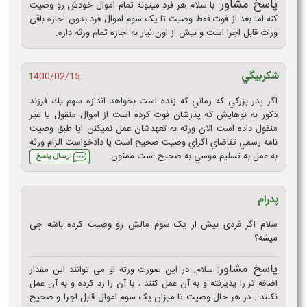
پاسخ مشاور:
با سلام هر فرد میتونه تمام اموال خودش رو وصیت
کنه اما بعد از فوت فقط وصیت تا یک سوم اموال فرد بدون اجازه باقی
وراث قابل اجرا است و بیش از اون نیار به اجازه تمام ورثه داره.
شكربيگي
1400/02/15
اگر پدر بزرگي كه زماني كه زنده است بخواهد اندازه سهم يك فرزند
ذكور به نوهايش كه پدرشان فوت كرده است از اموال منقول يا غير
منقول داده است الان ورثه به تعهدشان عمل نميكنن ايا طبق وصيت
نامه رسمي تقاضاي اكراي وصيت صحيح است يا دادخواست الزام ورثه
به عمل به تسليم موسي به صحيح است ممنون
پدرام
سلام اگر فردی بیش از یک سوم مالش رو وصیت کرده باشه چی
میشه؟
پاسخ مشاور:
سلام. در این صورت ورثه او می توانند این مقدار
اضافه تر را پذیرفته و به آن عمل کنند ، یا آن را رد کرده و به آن عمل
نکنند . در هر حال وصیت تا میزان یک سوم اموال قابل اجرا و صحیح