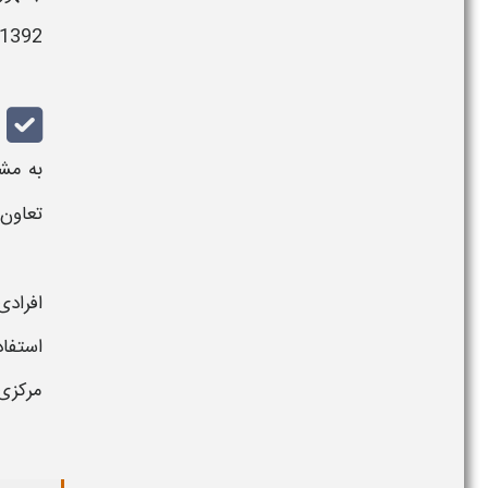
20/04/1392، 
به مش
تعاون
افرادی
استفاد
مرکزی 