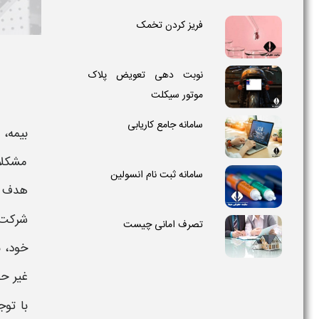
فریز کردن تخمک
نوبت دهی تعویض پلاک
موتور سیکلت
سامانه جامع کاریابی
بیمه
، 
مشکلا
سامانه ثبت نام انسولین
هدف خ
شرکت
تصرف امانی چیست
خود، ب
غیر ح
با توج