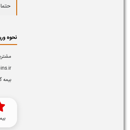
حتما 
نحوه ورو
مشتر
ins.ir
بیمه
گذ
بیم