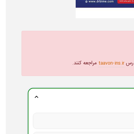
آدرس
مراجعه کنند.
taavon-ins.ir
expand_more