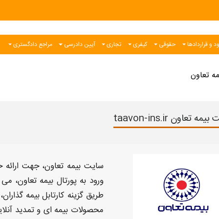
د و قراردادها
حقوقی
کیفری
تجاری
آیین دادرسی
مراجع دادگستری
ه تعاون
مه تعاون taavon-ins.ir
سایت بیمه تعاون
، جهت ارائه
ورود به پورتال
بیمه تعاون
، می 
طریق گزینه
کارتابل بیمه
گذاران،
محصولات
بیمه
ای و تمدید آنلا