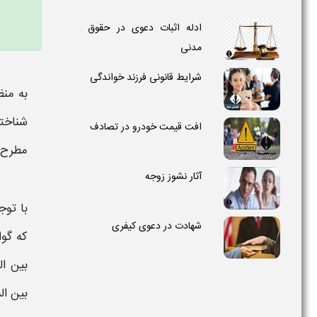
ادله اثبات دعوی در حقوق
مدنی
شرایط قانونی فرزند خواندگی
به منظ
شناخته
افت قیمت خودرو در تصادف
مطرح 
آثار نشوز زوجه
با توج
شهادت در دعوی کیفری
که
گواه
بین ال
بین ال