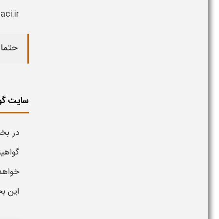
aci.ir
حتما 
سایت گواهین
در بخ
گواهی
خواهد 
این ب