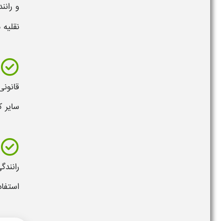
و رانن
نقلیه 
قانونی
سایر ک
رانندگ
استفاد