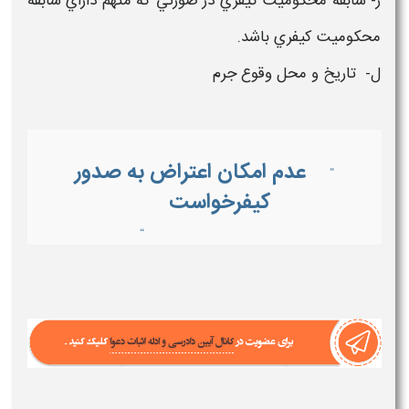
ز- سابقه محكوميت كيفري در صورتي كه متهم داراي سابقه
محكوميت كيفري باشد.
ل- تاريخ و محل وقوع جرم
عدم امکان اعتراض به صدور
”
کیفرخواست
“