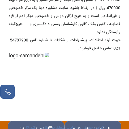
9099075303 ( تماس با تلفن ثابت از سراسر کشور و به ازای هر دقیقه
470000 ریال ) در ارتباط باشید. سایت مشاوره دینا یک مرکز خصوصی
و غیرانتفاعی است و به هیچ ارگان دولتی و خصوصی دیگر اعم از قوه
قضاییه ، کانون وکلا ، کانون کارشناسان رسمی دادگستری و .... هیچگونه
وابستگی ندارد.
جهت ارئه انتقادات، پیشنهادات و شکایات با شماره تلفن 54787900-
021 تماس حاصل فرمایید.
تمامی حقوق این سایت متعلق به دینا می باشد ©