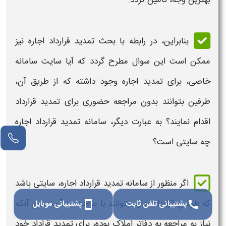
بنابراین، در رابطه با بحث
تمدید قرارداد اجاره
نیز
ممکن است این سوال مطرح گردد که آیا سایت سامانه
خاصی، برای
تمدید اجاره
وجود داشته که از طریق آن،
طرفین بتوانند بدون مراجعه حضوری برای
تمدید قرارداد
اقدام نمایند؟ به عبارت دیگر، سامانه
تمدید قرارداد اجاره
چه سایتی است؟
اگر منظور از سامانه
تمدید قرارداد اجاره
، سایتی باشد
که طرفین
قرارداد اجاره
، بتوانند با مراجعه به آن، بدون آنکه
پشتیبانی تلفن ثابت
پشتیبانی موبایل
smartphone
call
نیاز به مراجعه به دفاتر املاک بوده، برای
تمدید قراداد
خود