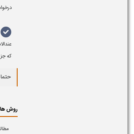
درخواس
عندالا
که جز 
حتما 
روش های
مطال