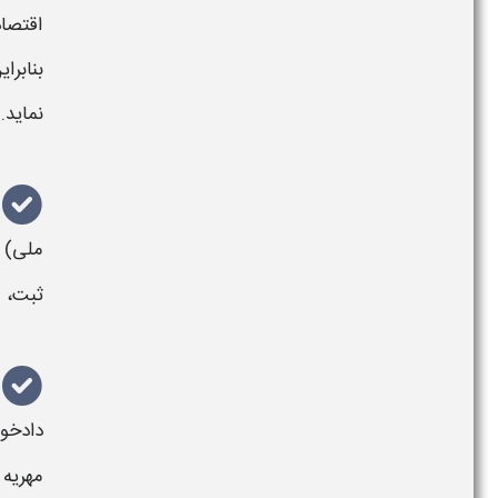
اقتصاد
بنابرا
نماید.
ملی) 
ثبت،
م
دادخ
مهریه