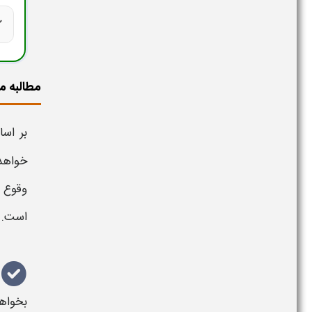
ck
مطالبه م
بر اساس
خواهد
وقوع م
است.
بخواه