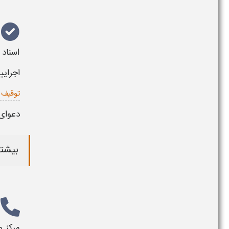
اسناد 
اجرایی
توقیف 
دعوای
بیشتر
مرکز
م