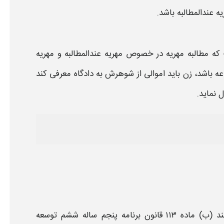
یه عندالمطالبه
باشد.
 که
مطالبه مهریه
در خصوص
مهریه عندالمطالبه
و
مهریه
عه باشد، زن باید اموالی از شوهرش به دادگاه معرفی کند
 نماید.
مطابق « بند (ب) ماده ۱۱۳ قانون برنامه پنجم ساله ششم توسعه