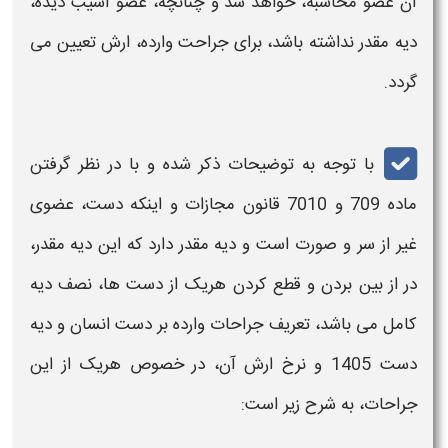
آن عضو محاسبه، خواهد شد و چنانچه، عضو آسیب دیده،
دیه
مقدر نداشته باشد، برای جراحت وارده،
ارش
تعیین می
گردد.
با توجه به توضیحات ذکر شده و با در نظر گرفتن
ماده 709 و 7010 قانون مجازات و اینکه
دست
، عضوی
غیر از سر و صورت است و
دیه
مقدر دارد که این
دیه
مقدر،
در از بین بردن و قطع کردن هریک از
دست
ها، نصف
دیه
کامل می باشد، تعریف جراحات وارده بر
دست
انسان و
دیه
دست 1405 و نرخ ارش
آن، در خصوص هریک از این
جراحات، به شرح زیر است: