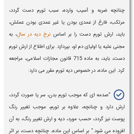
چنانچه ضربه و آسیب وارده، سبب
تورم دست
گردد،
مرتکب، فارغ از عمدی بودن یا غیر عمدی بودن عملش،
باید،
ارش تورم دست
را بر اساس
نرخ دیه در سال
، به
مجنی علیه یا اولیای دم او، بپردازد. برای اطلاع از
ارش تورم
دست
، باید، به ماده 715 قانون مجازات اسلامی، مراجعه
کرد. این ماده، در خصوص
دیه
تورم مقرر می دارد:
"صدمه ای که موجب تورم بدن، سر یا صورت گردد
،
ارش
دارد و چنانچه، علاوه بر تورم، موجب تغییر رنگ
پوست نیز گردد، حسب مورد،
دیه
و
ارش
تغییر رنگ، به آن
افزوده می‌ شود." بر اساس این ماده، چنانچه
دست
، بر اثر