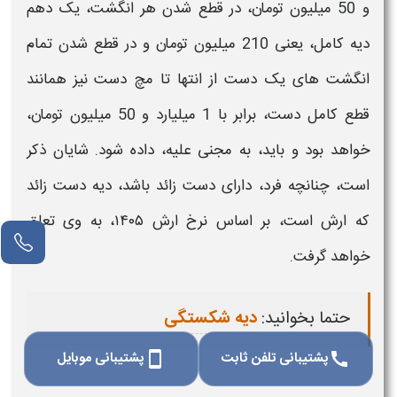
و 50 میلیون تومان، در قطع شدن هر انگشت، یک دهم
دیه
کامل، یعنی 210 میلیون تومان و در قطع شدن تمام
انگشت های یک
دست
از انتها تا مچ
دست
نیز همانند
قطع کامل
دست
، برابر با 1 میلیارد و 50 میلیون تومان،
خواهد بود و باید، به مجنی علیه، داده شود. شایان ذکر
است، چنانچه فرد، دارای
دست
زائد باشد،
دیه
دست
زائد
که
ارش
است، بر اساس
نرخ ارش ۱۴۰۵،
به وی تعلق
خواهد گرفت.
حتما بخوانید:
دیه شکستگی
پشتیبانی تلفن ثابت
پشتیبانی موبایل
smartphone
call