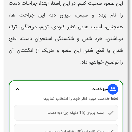
این عضو، صحبت کنیم. در این راستا، ابتدا، جراحات
دست
را نام برده و سپس،
میزان دیه
این جراحت ها،
همچنین، آسیب هایی نظیر کبودی، تورم، دررفتگی، ترک
برداشتن، خرد شدن و شکستگی استخوان
دست
، فلج
شدن یا قطع شدن این عضو و هریک از انگشتان آن
را توضیح خواهیم داد.
expand_more
group
میز خدمت
لطفا خدمت مورد نظر خود را انتخاب نمایید:
check
بسته برنزی (15 دقیقه ای) دیه دست
check
بسته نقره ای (30 دقیقه ای) دیه دست