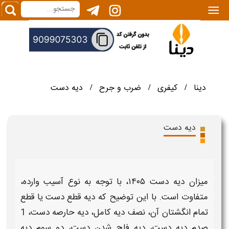
|||
دینا
کیفری
ضرب و جرح
دیه دست
/
/
/
دیه دست
میزان دیه دست ۱۴۰۵
،
با توجه به نوع آسیب وارده،
متفاوت است. با این توضیح که
دیه
قطع
دست
یا قطع
تمام انگشتان آن، نصف
دیه
کامل،
دیه
حارصه
دست
، 1
صدم
دیه دست،
دیه
فلج شدن
دست
، دو سوم
دیه