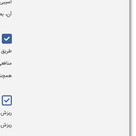
آسیبی 
آن، به
طریق آ
منافعی
همچن
ریزش غ
ریزش