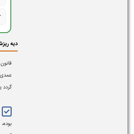
ck
دیه ریزش د
قانون 
عمدی،
گردد ی
بوده، 