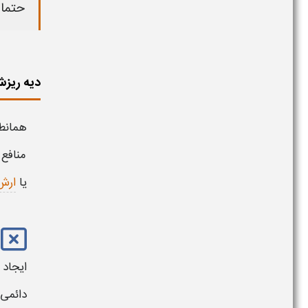
حتما 
دیه ریزش
همانطو
منافع 
یا
ارش
ایجاد
دائمی ا