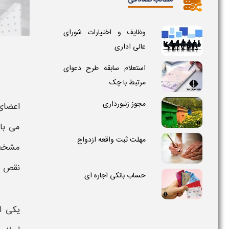
مطالب تصادفی
وظایف و اختیارات شورای
عالی اداری
استعلام سابقه طرح دعوای
مرتبط با چک
مجوز زنبورداری
اعضای 
می باش
مهلت ثبت واقعه ازدواج
مشخص 
نقص شد
حساب بانکی اجاره ای
یکی ا