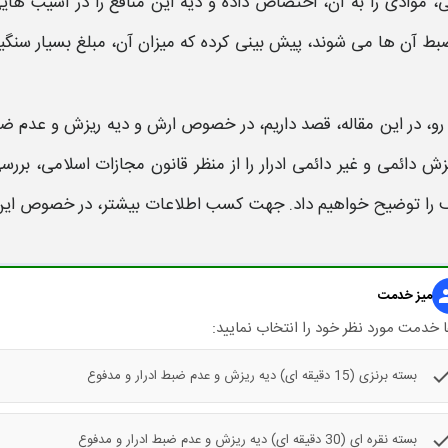
، موادی را به آن، اختصاص داده و
دیه
این منافع را در آسیب های
بط
آن ها می شوند، پیش بینی کرده که میزان آن
،
مبلغ بسیار سنگی
 رو، در این مقاله، قصد داریم، در خصوص
ارش و
دیه ریزش و عدم ضبط ا
یزش
دائمی و غیر دائمی
ادرار
را از منظر قانون مجازات اسلامی، بررس
را توضیح خواهیم داد. جهت کسب اطلاعات بیشتر، در خصوص این م
gr
میز خدمت
 خدمت مورد نظر خود را انتخاب نمایید:
che
بسته برنزی (15 دقیقه ای) دیه ریزش و عدم ضبط ادرار و مدفوع
che
بسته نقره ای (30 دقیقه ای) دیه ریزش و عدم ضبط ادرار و مدفوع