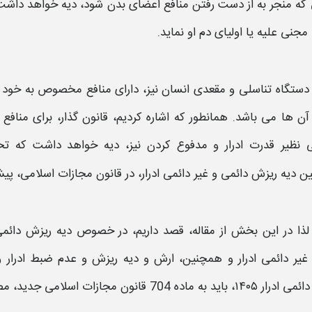
که منجر به از دست رفتن منافع اعضای بدن شود،
دیه
خواهد داشت 
 مجنی علیه یا اولیای دم او نماید.
دستگاه تناسلی و مقعدی انسان نیز، دارای منافع مخصوص به خود ب
ن ها می باشد. همانطور که اشاره کردیم، قانون گذار، برای منافع
 نظیر
قدرت ادرار و مدفوع
کردن نیز،
دیه
خواهد داشت که تح
ین
دیه ریزش دائمی و غیر دائمی ادرار
، در قانون مجازات اسلامی، پ
لذا در این بخش از مقاله، قصد داریم، در خصوص
دیه ریزش دائمی ادر
یر دائمی ادرار
و همچنین،
ارش و دیه ریزش و عدم ضبط ادرار 
دائمی
ادرار ۱۴۰۵
،
باید به ماده 704 قانون مجازات اسلامی جدید، مصوب سال هزار و سیصد و نود و دو مراجعه کرد.