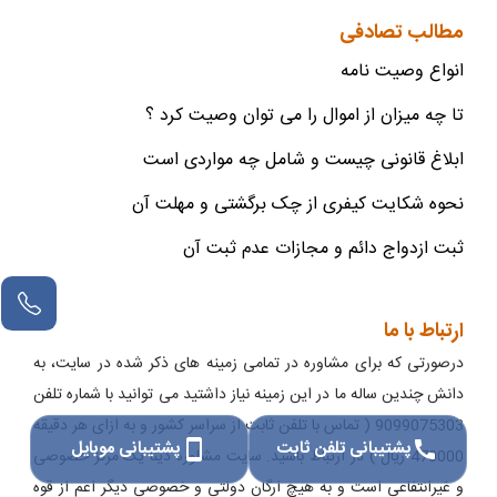
مطالب تصادفی
انواع وصیت نامه
تا چه میزان از اموال را می توان وصیت کرد ؟
ابلاغ قانونی چیست و شامل چه مواردی است
نحوه شکایت کیفری از چک برگشتی و مهلت آن
ثبت ازدواج دائم و مجازات عدم ثبت آن
ارتباط با ما
درصورتی که برای مشاوره در تمامی زمینه های ذکر شده در سایت، به
دانش چندین ساله ما در این زمینه نیاز داشتید می توانید با شماره تلفن
9099075303 ( تماس با تلفن ثابت از سراسر کشور و به ازای هر دقیقه
پشتیبانی تلفن ثابت
پشتیبانی موبایل
smartphone
call
470000 ریال ) در ارتباط باشید. سایت مشاوره دینا یک مرکز خصوصی
و غیرانتفاعی است و به هیچ ارگان دولتی و خصوصی دیگر اعم از قوه