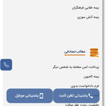
بیمه طلایی فرهنگیان
بیمه آتش سوزی
مطالب تصادفی
پرداخت ثمن معامله به شخص دیگر
بیمه کامیون
فرم دادخواست بدوی
پشتیبانی تلفن ثابت
پشتیبانی موبایل
نفقه زن در صیغه
smartphone
call
بخشیدن مدت عقد موقت