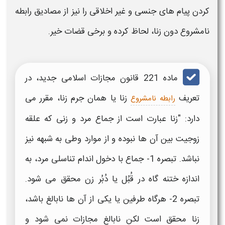
کردن پیام های جنسی و غیر اخلاقی را نیز از مصادیق
رابطه
نامشروع
دون زنا، لحاظ کرده و برخی قضات خیر.
ماده 221 قانون مجازات اسلامی جدید، در
تعریف
زنا یا همان
جرم زنا
، مقرر می
رابطه نامشروع
دارد: "زنا عبارت است از جماع مرد و زنی که علقه
زوجیت بین آن ها نبوده و از موارد وطی به شبهه نیز
نباشد. تبصره 1- جماع با دخول اندام تناسلی مرد، به
اندازه ختنه گاه در قُبُل یا دُبُر زن محقق می‌ شود.
تبصره 2- هرگاه طرفین یا یکی از آن ها نابالغ باشد،
زنا محقق است لکن نابالغ مجازات نمی‌ شود و