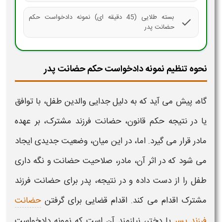
بسته طلایی (45 دقیقه ای) نمونه دادخواست حکم
check
حضانت پدر
نحوه تنظیم نمونه دادخواست حکم حضانت پدر
گاه، پیش می آید که به دلیل جدایی والدین طفل، با توافق
یا در نتیجه حکم قانون،
حضانت
فرزند مشترک، بر عهده
مادر قرار می گیرد. اما، در این میان، وضعیت جدیدی ایجاد
می شود که در اثر آن، مادر، صلاحیت حضانت و نگه داری
طفل را از دست داده و در نتیجه،
پدر برای حضانت
فرزند
مشترک اقدام می کند. اقدام قضایی برای گرفتن
حضانت
فرزند پسر
یا دختر، نیازمند آن است که
نمونه دادخواست