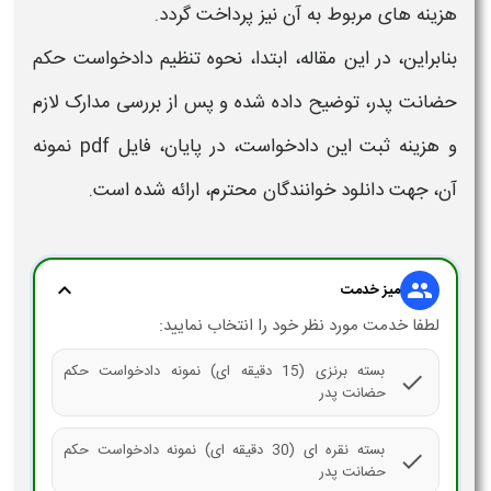
هزینه های مربوط به آن نیز پرداخت گردد.
بنابراین، در این مقاله، ابتدا، نحوه تنظیم
دادخواست حکم
حضانت پدر،
توضیح داده شده و پس از بررسی مدارک لازم
و هزینه ثبت این
دادخواست
، در پایان،
فایل pdf نمونه
آن، جهت
دانلود
خوانندگان محترم، ارائه شده است.
expand_more
group
میز خدمت
لطفا خدمت مورد نظر خود را انتخاب نمایید:
بسته برنزی (15 دقیقه ای) نمونه دادخواست حکم
check
حضانت پدر
بسته نقره ای (30 دقیقه ای) نمونه دادخواست حکم
check
حضانت پدر