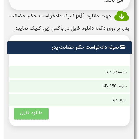
می باشد.
جهت
دانلود pdf نمونه دادخواست حکم حضانت
پدر،
بر روی دکمه
دانلود
فایل در باکس زیر، کلیک نمایید.
نمونه دادخواست حکم حضانت پدر
نویسنده: دینا
حجم: 350 KB
منبع: دینا
دانلود فایل