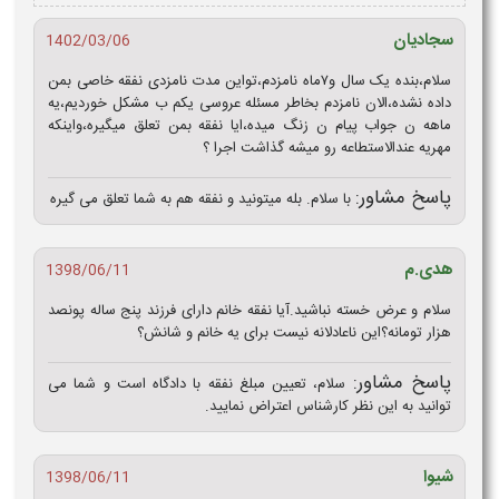
سجادیان
1402/03/06
سلام،بنده یک سال و۷ماه نامزدم،تواین مدت نامزدی نفقه خاصی بمن
داده نشده،الان نامزدم بخاطر مسئله عروسی یکم ب مشکل خوردیم،یه
ماهه ن جواب پیام ن زنگ میده،ایا نفقه بمن تعلق میگیره،واینکه
مهریه عندالاستطاعه رو میشه گذاشت اجرا ؟
پاسخ مشاور:
با سلام. بله میتونید و نفقه هم به شما تعلق می گیره
هدی.م
1398/06/11
سلام و عرض خسته نباشید.آیا نفقه خانم دارای فرزند پنج ساله پونصد
هزار تومانه؟این ناعادلانه نیست برای یه خانم و شانش؟
پاسخ مشاور:
سلام، تعیین مبلغ نفقه با دادگاه است و شما می
توانید به این نظر کارشناس اعتراض نمایید.
شیوا
1398/06/11