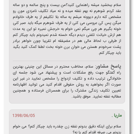
سلام ببخشید میشه راهنمایی کنید؟من بیست و پنج سالمه و دو ساله
عقد کردم شوهرم نه بهم نفقه میده و نه میاد تکلیف نامزدی مون رو
مشخص کنه دارم دیوونه میشم یه ساله بلا تکلیفم از یه طرف خانوادم
میگن پس کی عروسی می کنی از یه طرف شوهرم میگه باید صبر کنی
خونه بگیرم هر چی میگم نمی خوام به خرجش نمیره تو این یه مدت
هم ازش خیانت تلفنی دیدم دیگه خسته شدم نمیدونم باید چیکار کنم
از طرفی ب لحاظ مالی هم در مضیفقه ام تقریبا چون خواهر برادر
پشت سرخودم هستن می خوان برن خونه بخت لطفا کمک کنید بگید
باید چیکار کنم.
پاسخ مشاور:
سلام، مخاطب محترم در مسائل این چنینی بهترین
راه گفتگو جهت رفع مشکلات است و پیشنهاد می شود جلسه ای
خانوادگی ترتیب داده و تکلیف ازدواج را مشخص نمایید در غیر این
صورت اگر بخواهید به روش حقوقی اقدام کنید می توانید اظهارنامه
تعیین تکلیف زندگی مشترک را برای همسرتان فرستاده و همچنین
مطالبه نفقه نمایید. موفق باشید.
ماریا .
1398/06/05
سلام برای اینکه دقیق بدونم نفقه زن چقدره باید چیکار کنم؟ می خوام
بدونم می صرفه اقدام کنم یا نه؟