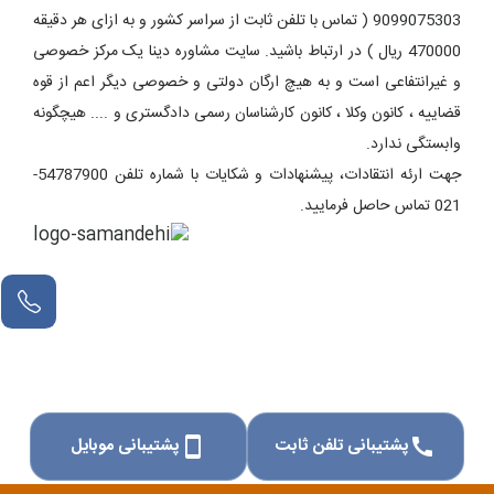
9099075303 ( تماس با تلفن ثابت از سراسر کشور و به ازای هر دقیقه
470000 ریال ) در ارتباط باشید. سایت مشاوره دینا یک مرکز خصوصی
و غیرانتفاعی است و به هیچ ارگان دولتی و خصوصی دیگر اعم از قوه
قضاییه ، کانون وکلا ، کانون کارشناسان رسمی دادگستری و .... هیچگونه
وابستگی ندارد.
جهت ارئه انتقادات، پیشنهادات و شکایات با شماره تلفن 54787900-
021 تماس حاصل فرمایید.
پشتیبانی تلفن ثابت
پشتیبانی موبایل
smartphone
call