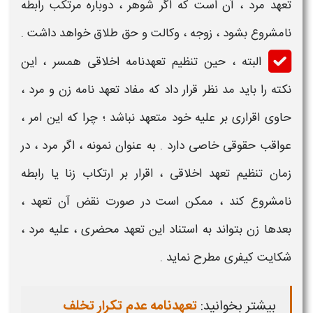
تعهد مرد
، آن است که اگر
شوهر
، دوباره مرتکب رابطه
نامشروع بشود ، زوجه ، وکالت و حق طلاق خواهد داشت .
البته ، حین تنظیم
تعهدنامه اخلاقی همسر
، این
نکته را باید مد نظر قرار داد که مفاد
تعهد نامه زن و مرد
،
حاوی اقراری بر علیه خود
متعهد
نباشد ؛ چرا که این امر ،
عواقب
حقوقی خاصی دارد . به عنوان نمونه ، اگر
مرد
، در
زمان تنظیم
تعهد اخلاقی
، اقرار بر ارتکاب زنا یا رابطه
نامشروع کند ، ممکن است در صورت نقض آن تعهد ،
بعدها
زن
بتواند به استناد این
تعهد محضری
، علیه
مرد
،
شکایت کیفری مطرح نماید .
بیشتر بخوانید:
تعهدنامه عدم تکرار تخلف