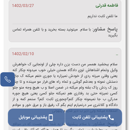
فاطمه قدرتی
1402/03/27
ما تلفن ثابت نداریم
پاسخ مشاور:
با سلام. میتونید بسته بخرید و با تلفن همراه تماس
بگیرید
..
1402/02/10
سلام ببخشید همسر من دست بزن داره چلی از اونجایی ک خواهرش
وکیل وتمام اشناهاش توی دادگاه هستن خیلی خوب میدونه چکار کنه
یعنی وقتی میزنه ردی از خودش نمیزاره یا جوری خفم میکنه ک جای
دستش نمونه و بعدشم گوشی و تماه راه های فرار مو میبنده و تا چند
روز ک ردش پاک بشه ولم میکنه در ضمن اصلا و ب هیچ وجه منو جلو
کسی نمیزنه حتی بد رفتاری هم نمیکنه جلو کسی یعنی هیچ جوره
مدرکی ب جا نمیمونه چکار کنم؟چجوری ثابت کنم؟ سنمم کمه و از
دادگاه و کلانتری سر درنمیارم اینم بگم ک رفیق باز و عرق خور و موادم
استفاده میکنه ولی دیر ب دیر شایدم پنهونی
پشتیبانی تلفن ثابت
پشتیبانی موبایل
smartphone
call
پاسخ مشاور:
با سلام پیشنهاد ما به شما این هست که در مواقع