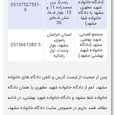
دادگاه خانواده
(
رجب)، بین
05137527531-
شهید مطهری
محمدزاده 11 و
6
مشهد یا دادگاه
13- بلوار شـفا،
نبش شـفای
خانواده شفا
30
مشهد
)
مجتمع قضایی
استان خراسان
شهید بهشتی
رضوی،
دادگاه
مشهد (
0513661280-5
مشهد،
بلوار
خانواده شهید
وحدت، اول
بهشتی مشهد
)
رضائیه
پس از صحبت از لیست
آدرس و تلفن دادگاه های خانواده
مشهد،
اعم از
دادگاه خانواده شهید مطهری یا همان دادگاه
خانواده شفا مشهد
و
دادگاه خانواده شهید بهشتی،
در ادامه
مقاله، قصد داریم در خصوص
سایت
دادگاه خانواده مشهد
،