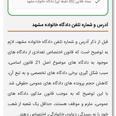
check
بسته طلایی (45 دقیقه ای) دادگاه خانواده مشهد
آدرس و شماره تلفن دادگاه خانواده مشهد
قبل از ذکر
آدرس و شماره تلفن دادگاه خانواده مشهد،
لازم
به توضیح است که قانون اختصاص تعدادی از
دادگاه
های
موجود به دادگاه های موضوع اصل 21 قانون اساسی،
سبب شکل گیری برخی
دادگاه ها
ی تخصصی و به تبع آن،
کاهش حجم پرونده های
دادگاه
های عمومی حقوقی شد.
با این توضیح که به موجب قانون مذکور،
دادگاه
های
عمومی، ملزم و موظف هستند، حداقل یک شعبه از شعب
خود را به رسیدگی دعاوی
خانوادگی
، اختصاص دهند.