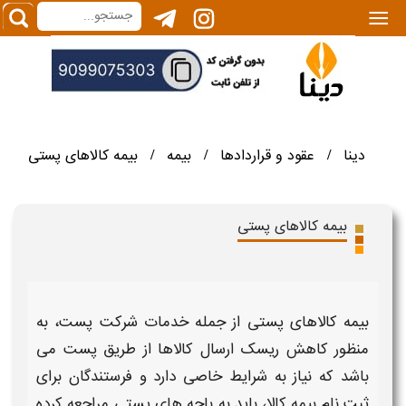
|||
دینا
عقود و قراردادها
بیمه
بیمه کالاهای پستی
/
/
/
بیمه کالاهای پستی
بیمه کالاهای پستی
از جمله خدمات شرکت
پست
، به
منظور کاهش ریسک ارسال
کالاها
از طریق
پست
می
باشد که نیاز به
شرایط
خاصی دارد و فرستندگان برای
ثبت نام
بیمه
کالا، باید به باجه های
پستی
مراجعه کرده