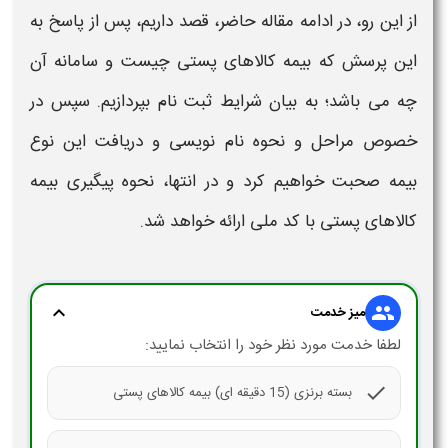
از این رو، در ادامه مقاله حاضر، قصد داریم، پس از پاسخ به
این پرسش که
بیمه کالاهای پستی
چیست و
سامانه
آن
چه می باشد؛ به بیان
شرایط ثبت نام
بپردازیم. سپس در
خصوص مراحل و نحوه
نام نویسی و دریافت
این نوع
بیمه
صحبت خواهیم کرد و در انتها، نحوه
پیگیری بیمه
کالاهای پستی با کد ملی
ارائه خواهد شد.
expand_more
group
میز خدمت
لطفا خدمت مورد نظر خود را انتخاب نمایید:
check
بسته برنزی (15 دقیقه ای) بیمه کالاهای پستی