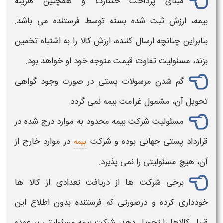
مبنای پرداخت خسارت و همچنین هزینه
بیمه
، ارزش
ثبت
شده بسته توسط فرستنده می باشد.
بنابراین چنانچه ارسال کننده، ارزش
کالا
را به اشتباه تخمین
بزند، مسئولیت تفاوت قیمت متوجه خود او خواهد بود.
گم شدن مرسولات
پستی
در صورت وجود گواهی
تحویل آن، مشمول غرامت
بیمه
نمی گردد.
مسئولیت شرکت
بیمه
محدود به موارد درج شده در
قرارداد
پستی
جهانی بوده و شرکت
در موارد خارج از
بیمه
آن، هیچ مسئولیتی را نمی پذیرد.
برخی شرکت ها از دریافت تعدادی از
کالا
ها
خودداری کرده و درصورتی که فرستنده بدون اطلاع این
قبیل
کالاها
را تحویل دهد، شرکت
بیمه
مسئولیتی بر عهده