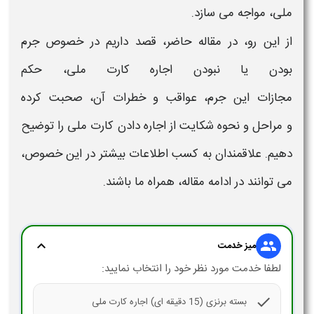
ملی،
مواجه می سازد.
از این رو، در مقاله حاضر، قصد داریم در خصوص
جرم
بودن
یا نبودن
اجاره
کارت ملی، حکم
مجازات
این
جرم، عواقب
و خطرات آن، صحبت کرده
و
مراحل و نحوه شکایت از
اجاره دادن کارت ملی​
را توضیح
دهیم. علاقمندان به کسب اطلاعات بیشتر در این خصوص،
می توانند در ادامه مقاله، همراه ما باشند.
expand_more
group
میز خدمت
لطفا خدمت مورد نظر خود را انتخاب نمایید:
check
بسته برنزی (15 دقیقه ای) اجاره کارت ملی