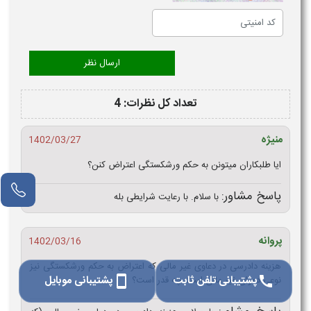
تعداد کل نظرات: 4
منیژه
1402/03/27
ایا طلبکاران میتونن به حکم ورشکستگی اعتراض کنن؟
پاسخ مشاور:
با سلام. با رعایت شرایطی بله
پروانه
1402/03/16
هزینه دادرسی در دعاوی غیر مالی که اعتراض به حکم ورشکستگی نیز
پشتیبانی تلفن ثابت
پشتیبانی موبایل
نوعی دعوای غیر مالی است چه قدر است؟
smartphone
call