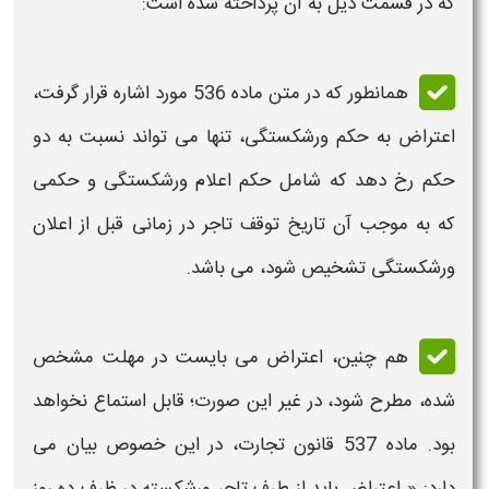
که در قسمت ذیل به آن پرداخته شده است:
همانطور که در
متن
ماده 536 مورد اشاره قرار گرفت،
اعتراض به حکم
ورشکستگی
، تنها می تواند نسبت به دو
حکم
رخ دهد که شامل
حکم
اعلام
ورشکستگی
و
حکمی
که به موجب آن تاریخ توقف تاجر در زمانی قبل از اعلان
ورشکستگی
تشخیص شود، می باشد.
هم چنین،
اعتراض
می بایست در مهلت مشخص
شده، مطرح شود، در غیر این صورت؛ قابل استماع نخواهد
بود. ماده 537 قانون تجارت، در این خصوص بیان می
دارد: «
اعتراض
باید از طرف تاجر
ورشکسته
در ظرف ده روز