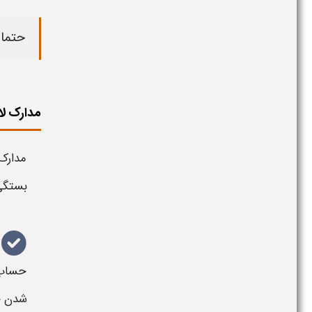
حتما 
مدارک لا
مدارک
بستگی
حساب
شدن ح