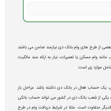
بعضی از طرح های
وام بانک دی
نیازمند
ضامن
می باشند
، مانند
وام
مسکن یا تعمیرات، نیاز به ارائه سند مالکیت
مل موارد زیر است:
، یک حساب فعال در
بانک دی
داشته باشد. مراحل باز
ه یکی از شعب
بانک دی
در کشور می تواند حساب
بانکی
دیگر متفاوت است. مثلا در
شرایط
دریافت
وام
در طرح