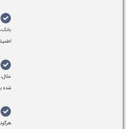
بانک
،
اطمین
مثال، 
شده با
هرگون