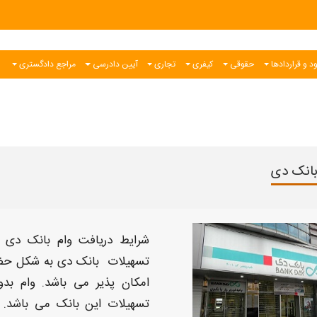
د و قراردادها
حقوقی
کیفری
تجاری
آیین دادرسی
مراجع دادگستری
بانک دی
شرایط
دریافت
وام بانک دی
ب
تسهیلات
بانک دی
به شکل حضو
امکان پذیر می باشد.
وام بد
تسهیلات این
بانک
می باشد. 