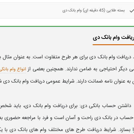
che
بسته طلایی (45 دقیقه ای) وام بانک دی
یافت وام بانک دی
ط
دریافت
وام بانک دی
برای هر طرح متفاوت است. به عنوان مثال 
ی دیگر احتیاجی به
ضامن
ندارند. همچنین بعضی از
انواع وام بانکی
ه عنوان نامه ضمانت دارند.
شرایط
عمومی دریافت
وام بانک دی
شا
داشتن حساب
بانکی
دی: برای دریافت
وام بانک دی
، باید شخص
حساب در
بانک دی
راحت و آسان است و فرد با مراجعه حضوری ب
 بسازد.
شرایط
دریافت طرح های مختلف
وام
های
بانک دی
با یک