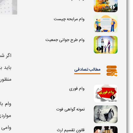
وام مرابحه چیست
وام طرح جوانی جمعیت
اگر شخ
باید 
مطالب تصادفی
منظور 
وام فوری
وام ب
نمونه گواهی فوت
مواردی
وامی
قانون تقسیم ارث