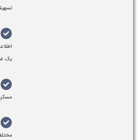
تسهیل
اطلاعا
یک
ض
مسکن
مختل