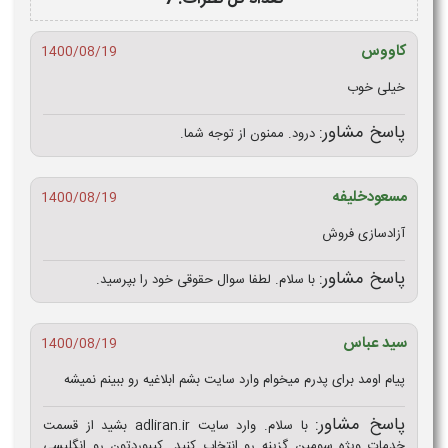
کاووس
1400/08/19
خیلی خوب
پاسخ مشاور:
درود. ممنون از توجه شما.
مسعودخلیفه
1400/08/19
آزادسازی فروش
پاسخ مشاور:
با سلام. لطفا سوال حقوقی خود را بپرسید.
سید عباس
1400/08/19
پیام اومد برای پدرم میخوام وارد سایت بشم ابلاغیه رو ببینم نمیشه
پاسخ مشاور:
با سلام. وارد سایت adliran.ir بشید از قسمت
خدمات وِیژه سومین گزینه رو انتخاب کنید. کیبوردتون رو انگلیسی