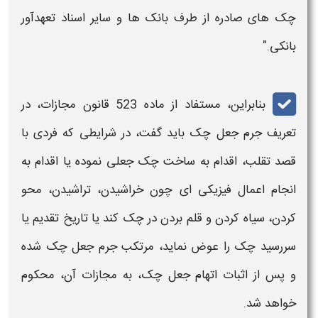
چک
های صادره از طرف بانک ها و سایر اسناد‌ تعهدآور
بانکی."
بنابراین، مستفاد از ماده 523
قانون مجازات،
در
تعریف
جرم جعل چک
باید گفت، در شرایطی که فردی با
قصد تقلب، اقدام به
ساخت چک جعلی
نموده یا اقدام به
انجام اعمال فیزیکی ای چون خراشیدن، تراشیدن، محو
کردن، سیاه کردن و قلم بردن در
چک
کند یا تاریخ
تقدیم
یا
سررسید
چک
را عوض نماید،
مرتکب
جرم جعل چک
شده
و
پس از اثبات اتهام
جعل چک،
به
مجازات
آن، محکوم
خواهد شد.