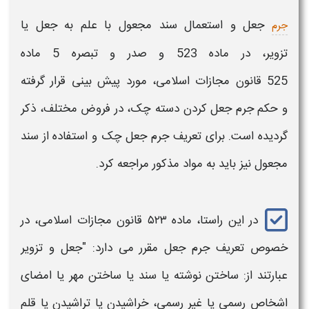
جعل و استعمال سند مجعول
با علم به
جعل
یا
جرم
تزویر
،
در ماده 523 و صدر و تبصره 5 ماده
525
قانون
مجازات
اسلامی، مورد پیش بینی قرار گرفته
و
حکم جرم جعل کردن دسته چک​،
در فروض مختلف، ذکر
گردیده است. برای تعریف
جرم جعل چک و استفاده از سند
مجعول
نیز باید به مواد مذکور مراجعه کرد.
در این راستا، ماده ۵۲۳
قانون مجازات اسلامی، در
خصوص تعریف جرم جعل
مقرر می دارد: "
جعل
و تزویر
عبارتند از: ساختن نوشته یا سند یا ساختن مهر یا امضای
اشخاص رسمی یا غیر رسمی، خراشیدن یا تراشیدن یا قلم