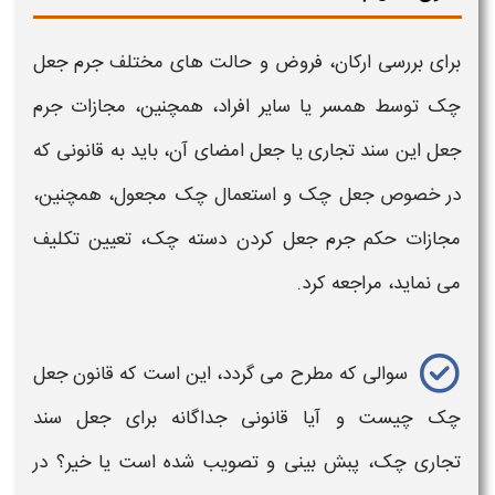
برای بررسی ارکان، فروض و حالت های مختلف
جرم جعل
چک
توسط همسر یا سایر افراد، همچنین،
مجازات جرم
جعل
این سند تجاری یا
جعل
امضای آن، باید به
قانونی
که
در خصوص
جعل چک
و استعمال
چک مجعول،
همچنین،
مجازات حکم جرم جعل کردن دسته چک​،
تعیین تکلیف
می نماید، مراجعه کرد.
سوالی که مطرح می گردد، این است که
قانون جعل
چک
چیست و آیا
قانونی
جداگانه برای
جعل
سند
تجاری
چک،
پبش بینی و تصویب شده است یا خیر؟ در