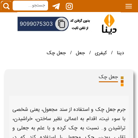
|||
دینا
کیفری
جعل
جعل چک
/
/
/
جعل چک
جرم جعل چک
و استفاده از سند
مجعول،
یعنی شخصی
با سوء نیت، اقدام به اعمالی نظیر ساختن، خراشیدن،
تراشیدن و.. نسبت به
چک
کرده و با علم به
جعلی
و
تقلبی بودن،
چک مجعول
را استفاده کند که در