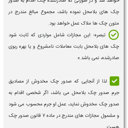
خواهد شد و در صورتی که صادرکننده
چک
اقدام به
صدور
چک‌
های بلامحل نموده باشد، مجموع مبالغ مندرج در
متون
چک‌
ها ملاک عمل خواهد بود.
تبصره- این
مجازات
شامل مواردی که ثابت شود
چک‌
های بلامحل بابت معاملات نامشروع و یا بهره ربوی
صادرشده، نمی‌ باشد.»
لذا از آنجایی که
صدور چک مخدوش
از مصادیق
جرم
صدور چک
بلامحل می باشد، اگر شخصی اقدام به
صدور چک مخدوش
نماید، عمل او جرم محسوب می شود
و مشمول
مجازات
های مندرج در ماده ۷
قانون صدور چک
هست.