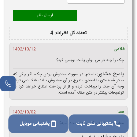
تعداد کل نظرات: 4
غلامی
1402/10/12
چک را چند بار می توان پشت نویسی کرد؟
پاسخ مشاور:
باسلام. در صورت مخدوش بودن چک، اگر چکی که
صادر شده متن یا امضای مندرج در آن مخدوش باشد، بانک نمی تواند
وجه آن چک را پرداخت کرده و از از پرداخت امتناع خواهد کرد که
توضیحات بیشتر در متن مقاله آمده است.
هما
1402/10/02
پشتیبانی تلفن ثابت
پشتیبانی موبایل
مغایرت در تاریخ چک مصداق مخدوشیه؟
smartphone
call