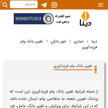
|||
دینا
تجاری
امور بانکی
تغییر بانک وام
/
/
/
فرزندآوری
تغییر بانک وام فرزندآوری
از جمله شرایط
تغییر بانک وام فرزندآوری،
این است که
پیامک تعیین
شعبه،
به متقاضی
وام،
ارسال نشده باشد
که در این شرایط، برای
ویرایش و تغییر بانک عامل،
فرد