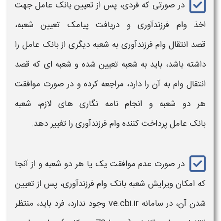
در صورتی که فردی، پس از تعیین
بانک
عامل جهت
اخذ
وام فرزندآوری
و دریافت پیامک تعیین
شعبه
،
قصد ا
نتقال وام فرزندآوری به شعبه دیگری
از
بانک
عامل را
داشته باشد، باید به
شعبه
تعیین شده و
شعبه
ای که قصد
انتقال وام
به آن را دارد، مراجعه کرده و در صورت موافقت
هر دو
شعبه
و انجام نامه نگاری های لازم،
شعبه
بانک
عامل پرداخت کننده
وام فرزندآوری
را
تغییر
دهد.
در صورت عدم موافقت یک یا هر دو
شعبه
و از آنجا
که امکان
ویرایش شعبه بانک وام فرزندآوری،
پس از تعیین
شدن آن، در سامانه ve.cbi.ir وجود ندارد، فرد باید، منتظر