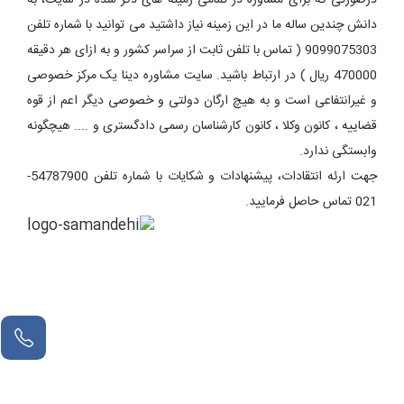
درصورتی که برای مشاوره در تمامی زمینه های ذکر شده در سایت، به
دانش چندین ساله ما در این زمینه نیاز داشتید می توانید با شماره تلفن
9099075303 ( تماس با تلفن ثابت از سراسر کشور و به ازای هر دقیقه
470000 ریال ) در ارتباط باشید. سایت مشاوره دینا یک مرکز خصوصی
و غیرانتفاعی است و به هیچ ارگان دولتی و خصوصی دیگر اعم از قوه
قضاییه ، کانون وکلا ، کانون کارشناسان رسمی دادگستری و .... هیچگونه
وابستگی ندارد.
جهت ارئه انتقادات، پیشنهادات و شکایات با شماره تلفن 54787900-
021 تماس حاصل فرمایید.