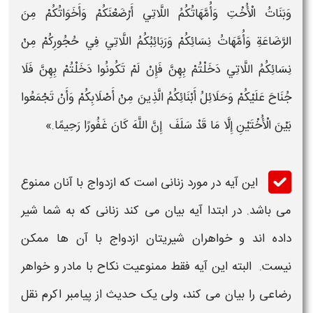
وَبَنَاتُ الْأُخْتِ وَأُمَّهَاتُكُمُ اللَّاتِي أَرْضَعْنَكُمْ وَأَخَوَاتُكُمْ مِنَ
الرَّضَاعَةِ وَأُمَّهَاتُ نِسَائِكُمْ وَرَبَائِبُكُمُ اللَّاتِي فِي حُجُورِكُمْ مِنْ
نِسَائِكُمُ اللَّاتِي دَخَلْتُمْ بِهِنَّ فَإِنْ لَمْ تَكُونُوا دَخَلْتُمْ بِهِنَّ فَلَا
جُنَاحَ عَلَيْكُمْ وَحَلَائِلُ أَبْنَائِكُمُ الَّذِينَ مِنْ أَصْلَابِكُمْ وَأَنْ تَجْمَعُوا
بَيْنَ الْأُخْتَيْنِ إِلَّا مَا قَدْ سَلَفَ إِنَّ اللَّهَ كَانَ غَفُورًا رَحِيمًا.»
این آیه در مورد زنانی است که ازدواج با آنان ممنوع
می باشد. در ابتدا آیه بیان می کند زنانى كه به شما شير
داده ‏اند و خواهران شيريتان ازدواج با آن ها ممکن
نیست. البته این آیه فقط ممنوعیت نکاح با مادر و خواهر
رضاعی را بیان می کند، ولی یک حدیث از پیامبر اکرم نقل