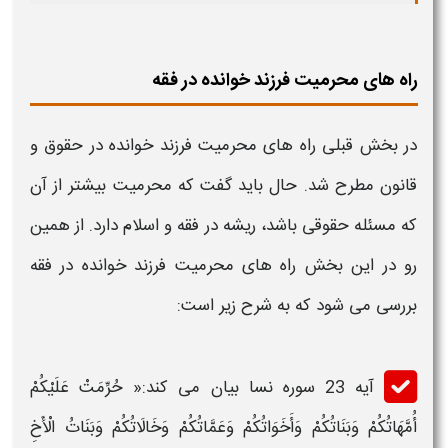
راه های محرمیت فرزند خوانده در فقه
در بخش قبلی
راه های
محرمیت فرزند خوانده در حقوق
و
قانون مطرح شد. حال باید گفت که محرمیت بیشتر از آن
که مسئله
حقوقی
باشد، ریشه
در فقه
و اسلام دارد. از همین
رو در این بخش
راه های محرمیت فرزند خوانده
در فقه
بررسی می شود که به شرح زیر است:
آیه 23 سوره نسا بیان می کند:« حُرِّمَتْ عَلَيْكُمْ
أُمَّهَاتُكُمْ وَبَنَاتُكُمْ وَأَخَوَاتُكُمْ وَعَمَّاتُكُمْ وَخَالَاتُكُمْ وَبَنَاتُ الْأَخِ