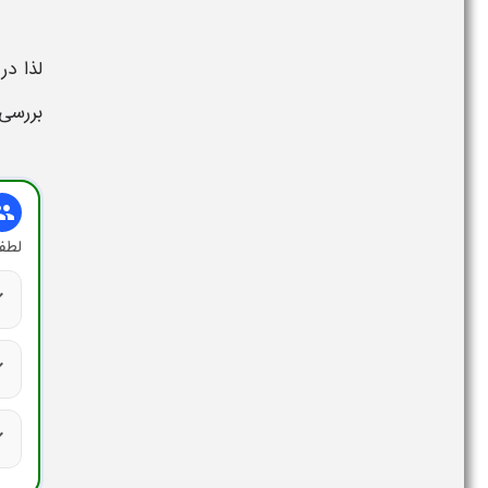
لذا در
بررسی 
oup
لطفا
ck
ck
ck