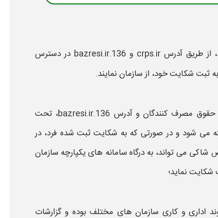
از طریق آدرس
crps.ir و 136.bazresi.ir
در دسترس
به
ثبت شکایت
خود، از
سازمان
نمایند.
 حقوق مصرف کنندگان
و آدرس
136.bazresi.ir،
تحت
 می شود و در صورتی که به
شکایت ثبت
شده فرد، در
شاکی می تواند، به درگاه
سامانه
های یکپارچه
سازمان
 شکایت
نماید؛
ند اداری و کاری
سازمان
های مختلف بوده و گزارشات