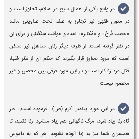
در واقع یکی از اعمال قبیح در
اسلام
،
تجاوز
است و
در متون فقهی نیز
تجاوز
به عنف تحت عناوینی مانند
«غصبِ فَرجْ» و «مُکابره» آمده و عواقب سنگینی را برای آن
در نظر گرفته است. از طرف دیگر زنان متاهل نیز ممکن
است که مورد
تجاوز
قرار بگیرند که
حکم
آن از نظر فقها،
قتل مرد زناکار است و در این مورد فرقی بین محصن و غیر
محصن نیست.
در این مورد پیامبر اکرم (ص) فرموده است:« هر
گاه زنا زیاد شود، مرگ ناگهانى هم زیاد مى‏شود. زنا نکنید، تا
همسران شما نیز به زنا آلوده نشوند. هر که به ناموس