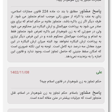
مجازات تجاوز به زن شوهردار چیه؟
پاسخ مشاور:
مطابق با بند ت ماده 224 قانون مجازات اسلامی،
زنای به عنف یا اکراه از سوی زانی موجب اعدام متجاوز می شود. از
طرف دیگر اگر زن باکره باشد، متجاوز علاوه بر حکم اعدام که برای وی
صادر می شود به پرداخت مهرالمثل و ارش البکاره نیز محکوم می شود
ولی در صورتی که به زن شوهردار غیر باکره تعرض شود متجاوز فقط
به اعدام و پرداخت مهرالمثل محکوم شده و در این فرض دیگر نیازی
به پرداخت ارش البکاره نخواهد بود البته میزان ارش البکاره در این
مورد معادل سه درصد دیه کامل است. توجه به این نکته ضروری است
که امکان سقط جنینی که حاصل تجاوز است، وجود ندارد و قانون این
اجازه را به بزه‌دیده نمی‌دهد.
علی
1402/11/08
حکم تجاوز به زن شوهردار در قانون اسلام چیه؟
پاسخ مشاور:
باسلام. حکم تجاوز به زن شوهردار در اسلام، قتل
متجاوز است که جزئیات بیشتر در متن مقاله آمده است.