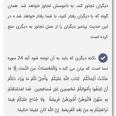
دیگران تجاوز کند، به ناموسش
تجاوز
خواهد شد. همان
گونه که با دیگران رفتار کنید، با شما رفتار خواهد شد.» در
این حدیث پیامبر دیگران را از عمل تجاوز به دیگری منع
کرده است.
نکته دیگری که باید به آن توجه شود آیه 24 سوره
نسا است که بیان می کند:« وَالْمُحْصَنَاتُ مِنَ النِّسَاءِ إِلَّا مَا
مَلَكَتْ أَيْمَانُكُمْ كِتَابَ اللَّهِ عَلَيْكُمْ وَأُحِلَّ لَكُمْ مَا وَرَاءَ ذَلِكُمْ
أَنْ تَبْتَغُوا بِأَمْوَالِكُمْ مُحْصِنِينَ غَيْرَ مُسَافِحِينَ فَمَا اسْتَمْتَعْتُمْ
بِهِ مِنْهُنَّ فَآتُوهُنَّ أُجُورَهُنَّ فَرِيضَةً وَلَا جُنَاحَ عَلَيْكُمْ فِيمَا
تَرَاضَيْتُمْ بِهِ مِنْ بَعْدِ الْفَرِيضَةِ إِنَّ اللَّهَ كَانَ عَلِيمًا حَكِيمًا.