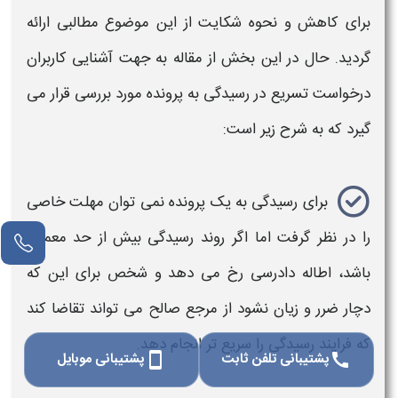
برای کاهش و نحوه شکایت از این موضوع مطالبی ارائه
گردید. حال در این بخش از مقاله به جهت آشنایی کاربران
درخواست
تسریع در
رسیدگی
به پرونده مورد بررسی قرار می
گیرد که به شرح زیر است:
برای
رسیدگی
به یک پرونده نمی توان مهلت خاصی
را در نظر گرفت اما اگر روند
رسیدگی
بیش از حد معمول
باشد،
اطاله دادرسی
رخ می دهد و شخص برای این که
دچار ضرر و زیان نشود از مرجع صالح می تواند تقاضا کند
که فرایند
رسیدگی
را سریع تر انجام دهد.
پشتیبانی تلفن ثابت
پشتیبانی موبایل
smartphone
call