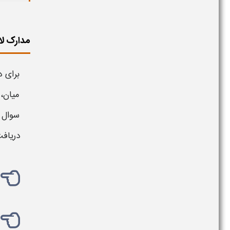
مدارک لا
برای 
میان، 
سوال ن
دریاف