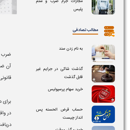
مجازات جرم ضرب و شتم
پلیس
مطالب تصادفی
به نام زدن سند
ضرب 
آن
ضر
گذشت شاکی در جرایم غیر
قابل گذشت
قانونی
خرید سهام پرسپولیس
برای 
حساب قرض الحسنه پس
در واق
انداز چیست
دریاف