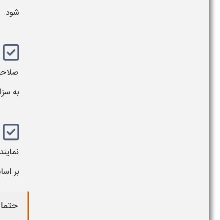
شود.
صلاحی
به سزا
نمایند
بر اس
حتما 