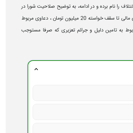
ختلاف
را نام برده و در ادامه، به توضیح
صلاحیت شورا
در
دادن، به دعاوی مربوط به تخلیه ملک، دعاوی تعدیل اجاره‌ بها، دعاوی مالی تا سقف خواسته 20 میلیون تومان ، دعاوی مربوط
ربوط به تامین دلیل و جرائم تعزیری که صرفا مستوجب
expand_more