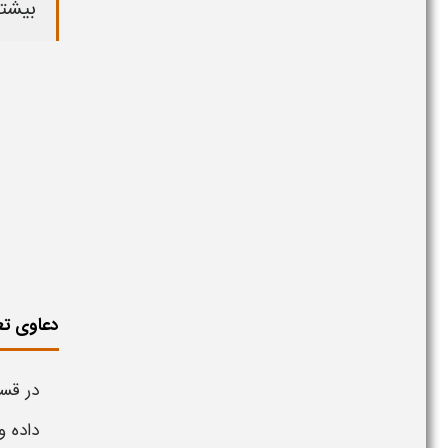
بیشتر
دعاوی تعد
در قس
داده 