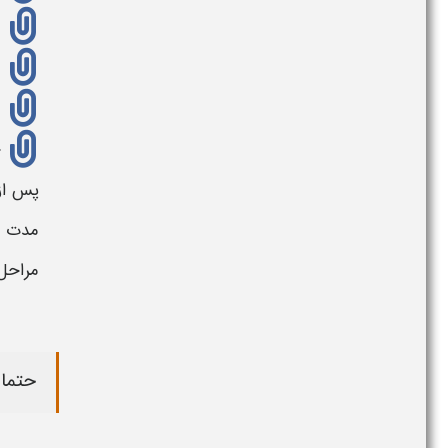
پس از
مدت ز
مراحل
حتما 