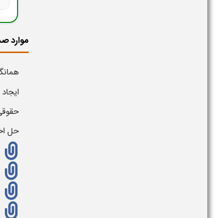
موارد صد
همانگو
ایجاد
حقوقی 
حل اخ