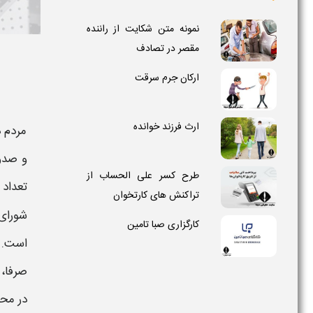
نمونه متن شکایت از راننده
مقصر در تصادف
ارکان جرم سرقت
ارث فرزند خوانده
مردم د
و صدور
طرح کسر علی‌ الحساب از
تعداد 
تراکنش‌ های کارتخوان
شورای
کارگزاری صبا تامین
است. 
صرفا،
در
محد