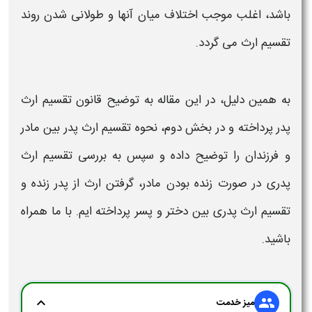
باشد، اغلب موجب اختلاف میان آنها و طولانی شدن روند
تقسیم ارث
می گردد.
به همین دلیل، در این مقاله به توضیح قانون تقسیم ارث
پدر
پرداخته و در بخش دوم،
نحوه تقسیم ارث پدر بین مادر
و فرزندان
را
توضیح داده و سپس به بررسی
تقسیم ارث
پدری
در صورت زنده بودن
مادر
، گرفتن
ارث
از پدر زنده و
تقسیم ارث پدری بین دختر و پسر
پرداخته ایم. با ما همراه
باشید.
expand_more
group
میز خدمت