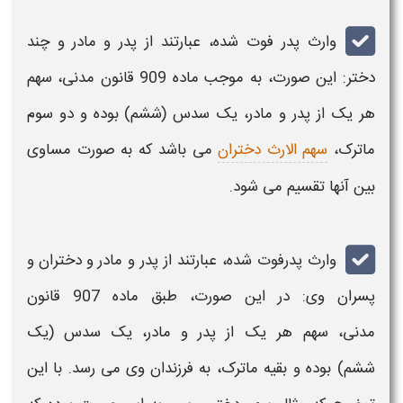
وارث پدر فوت شده،
عبارتند از
پدر
و
مادر
و چند
دختر
: این صورت، به موجب ماده 909 قانون مدنی، سهم
هر یک از
پدر
و
مادر،
یک سدس (ششم) بوده و دو سوم
ماترک،
سهم الارث دختران
می باشد که به صورت مساوی
بین
آنها
تقسیم
می شود.
وارث پدرفوت شده
، عبارتند از
پدر
و
مادر
و
دختران و
پسران
وی: در این صورت، طبق ماده 907 قانون
مدنی، سهم هر یک از
پدر
و
مادر،
یک سدس (یک
ششم)
بوده و بقیه ماترک، به
فرزندان
وی می رسد. با این