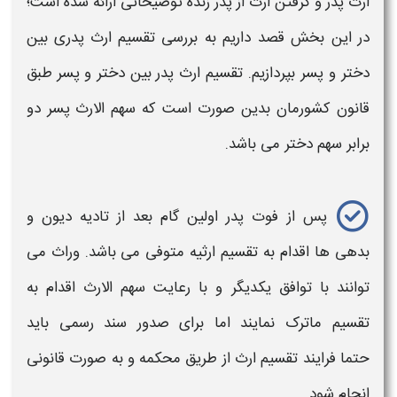
ارث پدر
و گرفتن
ارث
از
پدر
زنده توضیحاتی ارائه شده است؛
در این بخش قصد داریم به بررسی
تقسیم ارث پدری
بین
دختر و پسر
بپردازیم.
تقسیم ارث پدر بین دختر
و
پسر
طبق
قانون کشورمان بدین صورت است که سهم
الارث پسر
دو
برابر سهم
دختر
می باشد.
پس از فوت
پدر
اولین گام بعد از تادیه دیون و
بدهی ها اقدام به
تقسیم ارثیه
متوفی می باشد. وراث می
توانند با توافق یکدیگر و با رعایت
سهم الارث
اقدام به
تقسیم
ماترک نمایند اما برای صدور سند رسمی باید
حتما فرایند
تقسیم ارث
از طریق محکمه و به صورت قانونی
انجام شود.