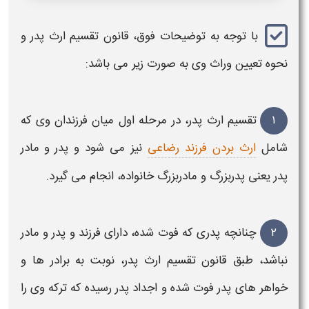
با توجه به توضیحات فوق،
قانون تقسیم ارث پدر و
نحوه تعیین وراث وی
به صورت زیر می باشد:
۱
تقسیم ارث پدر
، در مرحله اول میان
فرزندان
وی که
شامل
ارث بردن فرزند رضاعی
نیز می شود و
پدر
و
مادر
پدر
یعنی
پدربزرگ
و
مادربزرگ
خانواده، انجام می گیرد.
۲
چنانچه
پدری
که فوت شده، دارای
فرزند و پدر
و
مادر
نباشد
، طبق
قانون تقسیم ارث پدر
، نوبت به برادر ها و
خواهر های
پدر فوت
شده و اجداد
پدر
رسیده که
ترکه وی را