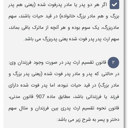
اگر هر دو
پدر
یا
مادر پدرفوت
شده (یعنی هم
پدر
بزرگ و هم
مادر
بزرگ خانواده) در قید حیات باشند، سهم
مادربزرگ
، یک سوم بوده و هر آنچه از ماترک باقی بماند،
سهم ارث پدر
پدر
فوت شده یعنی
پدر
بزرگ می باشد.
۲
قانون تقسیم ارث پدر
در صورت وجود
فرزندان
وی:
در حالتی که
پدر
و
مادر پدر
فوت شده (یعنی
پدر
بزرگ و
مادر
بزرگ) در قید حیات نبوده، اما
پدر فوت شده
دارای
فرزند یا فرزندانی
باشد، مطابق ماده 907 قانون مدنی،
قانون نحوه تقسیم ارث پدری بين فرزندان و مثال سهم
دختر و پسر​​
به شرح زیر می باشد: