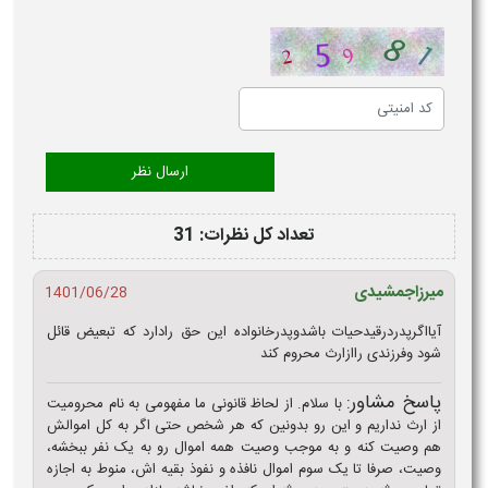
تعداد کل نظرات: 31
میرزاجمشیدی
1401/06/28
آیااگرپدردرقیدحیات باشدوپدرخانواده این حق رادارد که تبعیض قائل
شود وفرزندی راازارث محروم کند
پاسخ مشاور:
با سلام. از لحاظ قانونی ما مفهومی به نام محرومیت
از ارث نداریم و این رو بدونین که هر شخص حتی اگر به کل اموالش
هم وصیت کنه و به موجب وصیت همه اموال رو به یک نفر ببخشه،
وصیت، صرفا تا یک سوم اموال نافذه و نفوذ بقیه اش، منوط به اجازه