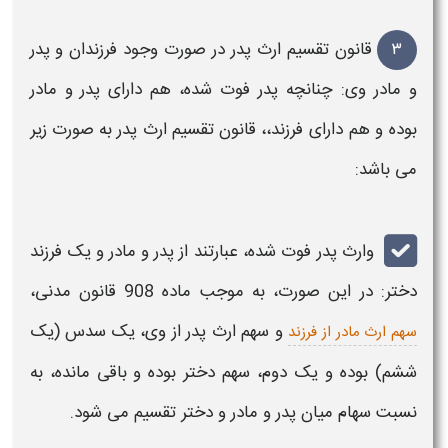
۳
قانون تقسیم ارث پدر
در صورت وجود
فرزندان
و
پدر
و
مادر
وی: چنانچه
پدر فوت
شده، هم دارای
پدر
و
مادر
بوده و هم دارای فرزند،
،
قانون
تقسیم ارث پدر
به صورت زیر
می باشد:
وارث پدر فوت شده
، عبارتند از
پدر
و
مادر
و یک
فرزند
دختر
: در این صورت، به موجب ماده 908 قانون مدنی،
و سهم ارث پدر از وی،
یک سدس (یک
سهم ارث مادر از فرزند
ششم) بوده و یک دوم، سهم
دختر
بوده و باقی مانده، به
نسبت سهام میان
پدر
و
مادر
و
دختر تقسیم
می شود.