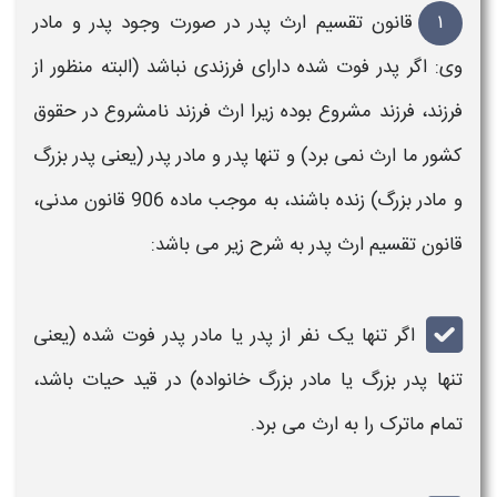
۱
قانون تقسیم ارث پدر
در صورت وجود
پدر
و
مادر
وی: اگر
پدر
فوت شده دارای
فرزندی
نباشد (البته منظور از
فرزند، فرزند
مشروع بوده زیرا
ارث فرزند نامشروع
در حقوق
کشور ما
ارث
نمی برد) و تنها
پدر
و
مادر پدر
(یعنی
پدر
بزرگ
و
مادر
بزرگ) زنده باشند، به موجب ماده 906 قانون مدنی
،
قانون تقسیم ارث پدر
به شرح زیر می باشد:
اگر تنها یک نفر از
پدر
یا
مادر پدر فوت
شده (یعنی
تنها
پدر
بزرگ یا
مادر
بزرگ خانواده) در قید حیات باشد،
تمام ماترک را به
ارث
می برد.