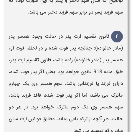
توضیح که
مثال سهم دختر و پسر
به این صورت بوده که
سهم
فرزند پسر
دو برابر سهم
فرزند دختر
می باشد.
۴
قانون تقسیم ارث پدر
در حالت وجود همسر
پدر
(
مادر
خانواده): چنانچه
پدر فوت
شده و در لحظه
فوت
او،
همسر
پدر
(
مادر
خانواده) زنده باشد،
قانون تقسیم ارث پدر
،
طبق ماده 913 قانون خواهد بود. یعنی اگر
پدر فوت شده
،
دارای
فرزند یا فرزندانی
باشد، سهم همسر وی یک چهارم
ماترک می باشد؛ اما اگر
پدر فوت شده،
فاقد
فرزند
باشد،
سهم همسر وی یک دوم ماترک خواهد بود. در هر دو
حالت، هر آنچه از ترکه باقی بماند، مطابق قوانین
ارث
میان
سایر
ورثه تقسیم
می شود.