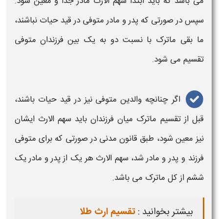
می باشد که باید ابتدا سهم الارث
مادر
جدا و معین شود.
سپس در صورتی که
پدر
و
مادر
متوفی در قید حیات نباشند،
ما بقی ماترک با نسبت دو به یک
بین
فرزندان
متوفی
تقسیم
می شود.
اگر چنانچه والدین متوفی نیز در قید حیات باشند،
قبل از تقسیم ماترک میان
فرزندان
باید سهم
الارث
ایشان
نیز معین شود، طبق قانون مدنی در صورتی که برای متوفی
فرزند و
پدر
و
مادر
شد، سهم
الارث
هر یک از
پدر
و
مادر
یک
ششم از کل ماترک می باشد.
بیشتر بخوانید :
تقسیم ارث طلا