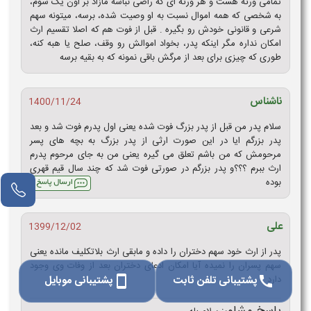
تمامی ورثه هست و هر ورثه ای که راضی نباشه مازاد بر اون یک سوم،
به شخصی که همه اموال نسبت به او وصیت شده، برسه، میتونه سهم
شرعی و قانونی خودش رو بگیره . قبل از فوت هم که اصلا تقسیم ارث
امکان نداره مگر اینکه پدر، بخواد اموالش رو وقف، صلح یا هبه کنه،
طوری که چیزی برای بعد از مرگش باقی نمونه که به بقیه برسه
ناشناس
1400/11/24
سلام پدر من قبل از پدر بزرگ فوت شده یعنی اول پدرم فوت شد و بعد
پدر بزرگم ایا در این صورت ارثی از پدر بزرگ به بچه های پسر
مرحومش که من باشم تعلق می گیره یعنی من به جای مرحوم پدرم
ارث ببرم ؟؟؟و پدر بزرگم در صورتی فوت شد که چند سال قیم قهری
بوده
علی
1399/12/02
پدر از ارث خود سهم دختران را داده و مابقی ارث بلاتکلیف مانده یعنی
سهم پسران را نمیده آیا امکان ادعای دختران بعد از وفات وی وجود
پشتیبانی تلفن ثابت
پشتیبانی موبایل
دارد
smartphone
call