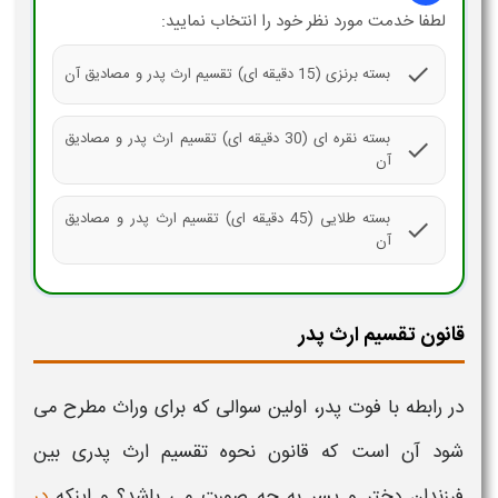
لطفا خدمت مورد نظر خود را انتخاب نمایید:
check
بسته برنزی (15 دقیقه ای) تقسیم ارث پدر و مصادیق آن
بسته نقره ای (30 دقیقه ای) تقسیم ارث پدر و مصادیق
check
آن
بسته طلایی (45 دقیقه ای) تقسیم ارث پدر و مصادیق
check
آن
قانون تقسیم ارث پدر
در رابطه با فوت
پدر
، اولین سوالی که برای
وراث
مطرح می
شود آن است که
قانون نحوه تقسیم ارث پدری بين
فرزندان دختر و پسر
به چه صورت می باشد
؟
و اینکه
در