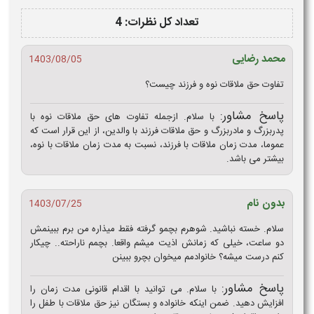
تعداد کل نظرات: 4
محمد رضایی
1403/08/05
تفاوت حق ملاقات نوه و فرزند چیست؟
پاسخ مشاور:
با سلام. ازجمله تفاوت های حق ملاقات نوه با
پدربزرگ و مادربزرگ و حق ملاقات فرزند با والدین، از این قرار است که
عموما، مدت زمان ملاقات با فرزند، نسبت به مدت زمان ملاقات با نوه،
بیشتر می باشد.
بدون نام
1403/07/25
سلام. خسته نباشید. شوهرم بچمو گرفته فقط میذاره من برم ببینمش
دو ساعت، خیلی که زمانش اذیت میشم واقعا. بچمم ناراحته.. چیکار
کنم درست میشه؟ خانوادمم میخوان بچرو ببینن
پاسخ مشاور:
با سلام. می توانید با اقدام قانونی مدت زمان را
افزایش دهید. ضمن اینکه خانواده و بستگان نیز حق ملاقات با طفل را